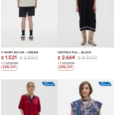
T-SHIRT KOI GR - CREAM
VESTIDO POL - BLACK
1.521
2.650
2.664
6.500
$
$
$
$
+ 1 variantes
+ 1 variantes
42
59