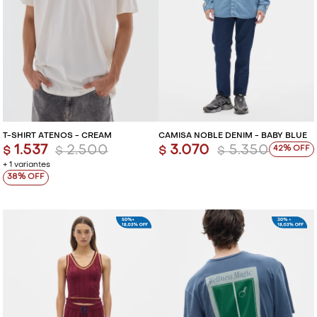
T-SHIRT ATENOS - CREAM
CAMISA NOBLE DENIM - BABY BLUE
1.537
2.500
3.070
5.350
42
$
$
$
$
+ 1 variantes
38