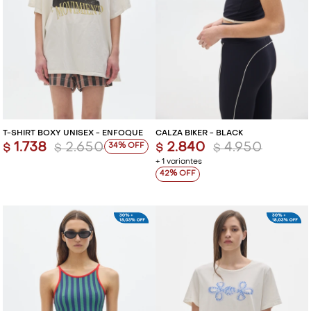
T-SHIRT BOXY UNISEX - ENFOQUE
CALZA BIKER - BLACK
1.738
2.650
2.840
4.950
34
$
$
$
$
+ 1 variantes
42