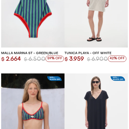
MALLA MARINA ST - GREEN/BLUE
TÚNICA PLAYA - OFF WHITE
2.664
6.500
3.959
6.900
59
42
$
$
$
$