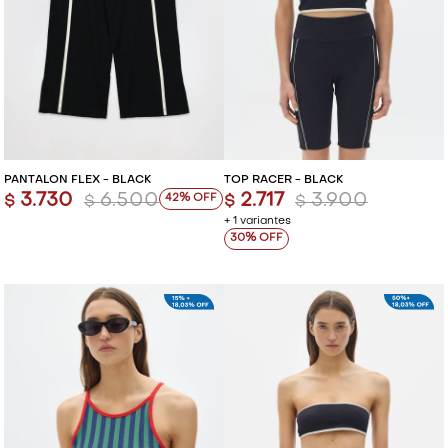
PANTALÓN FLEX - BLACK
TOP RACER - BLACK
3.730
6.500
2.717
3.900
42
$
$
$
$
+ 1 variantes
30