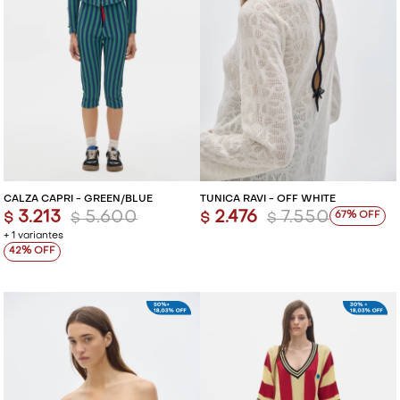
CALZA CAPRI - GREEN/BLUE
TÚNICA RAVI - OFF WHITE
3.213
5.600
2.476
7.550
67
$
$
$
$
+ 1 variantes
42