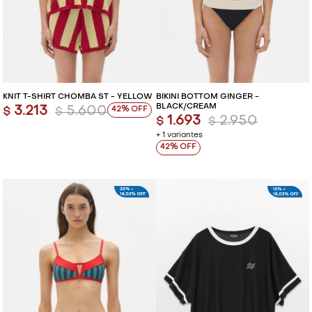
KNIT T-SHIRT CHOMBA ST - YELLOW
BIKINI BOTTOM GINGER -
BLACK/CREAM
3.213
5.600
42
$
$
1.693
2.950
$
$
+ 1 variantes
42