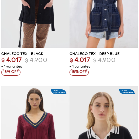
CHALECO TEX - BLACK
CHALECO TEX - DEEP BLUE
4.017
4.900
4.017
4.900
$
$
$
$
+ 1 variantes
+ 1 variantes
18
18