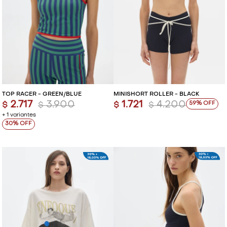
TOP RACER - GREEN/BLUE
MINISHORT ROLLER - BLACK
2.717
3.900
1.721
4.200
59
$
$
$
$
+ 1 variantes
30