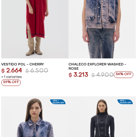
VESTIDO POL - CHERRY
CHALECO EXPLORER WASHED -
ROSE
2.664
6.500
$
$
3.213
4.900
34
$
$
+ 1 variantes
59