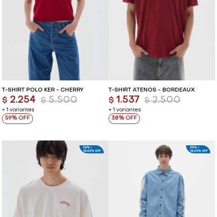
T-SHIRT POLO KER - CHERRY
T-SHIRT ATENOS - BORDEAUX
2.254
5.500
1.537
2.500
$
$
$
$
+ 1 variantes
+ 1 variantes
59
38