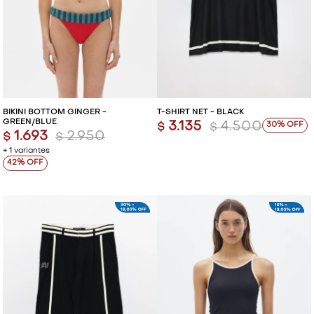
BIKINI BOTTOM GINGER -
T-SHIRT NET - BLACK
GREEN/BLUE
3.135
4.500
30
$
$
1.693
2.950
$
$
+ 1 variantes
42