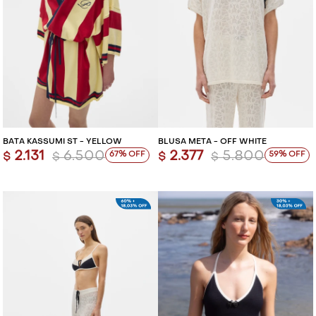
BATA KASSUMI ST - YELLOW
BLUSA META - OFF WHITE
2.131
6.500
2.377
5.800
67
59
$
$
$
$