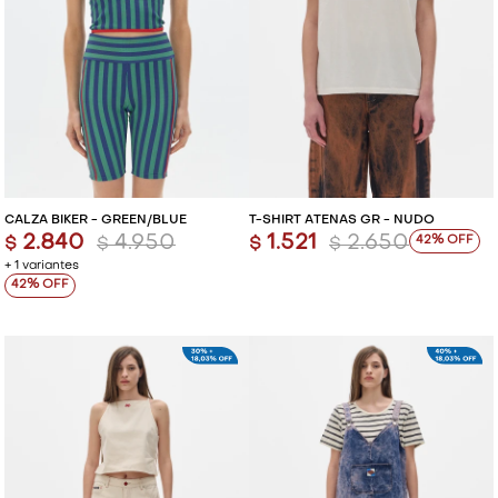
CALZA BIKER - GREEN/BLUE
T-SHIRT ATENAS GR - NUDO
2.840
4.950
1.521
2.650
42
$
$
$
$
+ 1 variantes
42