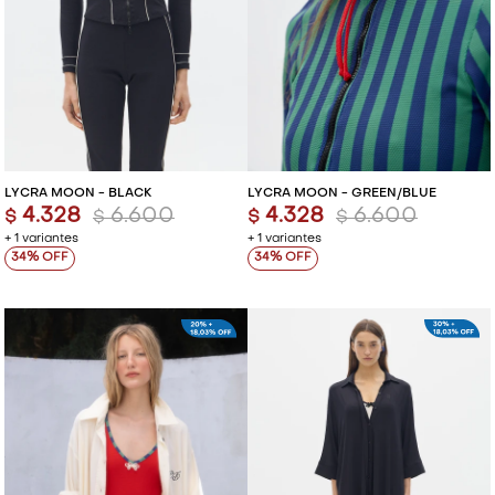
LYCRA MOON - BLACK
LYCRA MOON - GREEN/BLUE
4.328
6.600
4.328
6.600
$
$
$
$
+ 1 variantes
+ 1 variantes
34
34