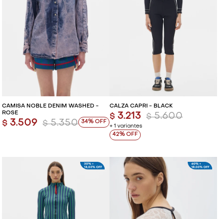
CAMISA NOBLE DENIM WASHED -
CALZA CAPRI - BLACK
ROSE
3.213
5.600
$
$
3.509
5.350
34
$
$
+ 1 variantes
42