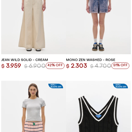
JEAN WILD SOLID - CREAM
MONO ZEN WASHED - ROSE
3.959
6.900
2.303
4.700
42
51
$
$
$
$