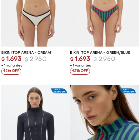
BIKINI TOP ARENA - CREAM
BIKINI TOP ARENA - GREEN/BLUE
1.693
2.950
1.693
2.950
$
$
$
$
+ 1 variantes
+ 1 variantes
42
42