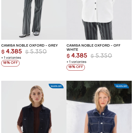
CAMISA NOBLE OXFORD - GREY
CAMISA NOBLE OXFORD - OFF
WHITE
4.385
5.350
$
$
4.385
5.350
$
$
+ 1 variantes
+ 1 variantes
18
18