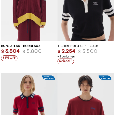
BUZO ATLAS - BORDEAUX
T-SHIRT POLO KER - BLACK
3.804
5.800
2.254
5.500
$
$
$
$
+ 1 variantes
34
59