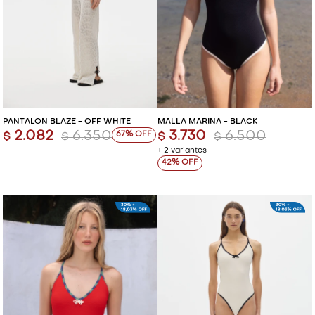
PANTALÓN BLAZE - OFF WHITE
MALLA MARINA - BLACK
2.082
6.350
3.730
6.500
67
$
$
$
$
+ 2 variantes
42