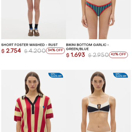
SHORT FOSTER WASHED - RUST
BIKINI BOTTOM GARLIC -
GREEN/BLUE
2.754
4.200
34
$
$
1.693
2.950
42
$
$