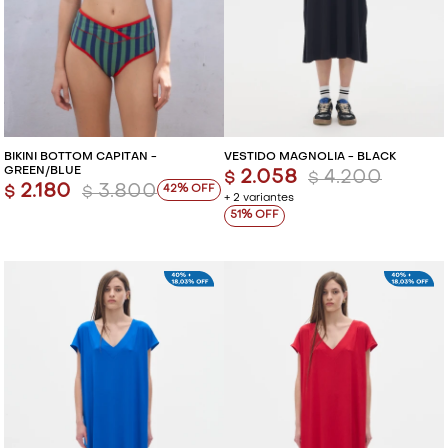
BIKINI BOTTOM CAPITAN -
VESTIDO MAGNOLIA - BLACK
GREEN/BLUE
2.058
4.200
$
$
2.180
3.800
42
$
$
+ 2 variantes
51