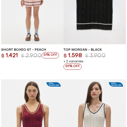
SHORT BOXEO ST - PEACH
TOP MORGAN - BLACK
1.421
2.900
1.598
3.900
51
$
$
$
$
+ 2 variantes
59