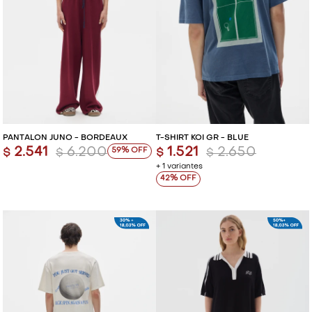
PANTALÓN JUNO - BORDEAUX
T-SHIRT KOI GR - BLUE
2.541
6.200
1.521
2.650
59
$
$
$
$
+ 1 variantes
42