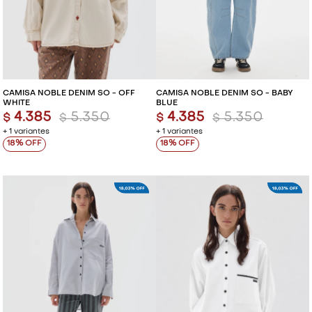
VESTIDOS Y MONOS
VESTIDOS Y MONOS
CAMISAS Y BLUSAS
CAMISAS Y BLUSAS
SHORTS Y FALDAS
SHORTS Y FALDAS
CAMISA NOBLE DENIM SO - OFF
CAMISA NOBLE DENIM SO - BABY
WHITE
BLUE
4.385
5.350
4.385
5.350
$
$
$
$
+ 1 variantes
+ 1 variantes
18
18