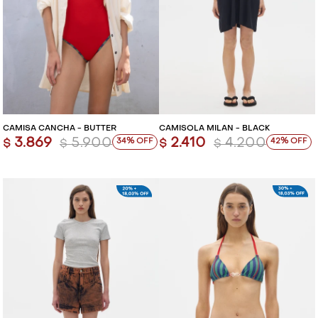
CAMISA CANCHA - BUTTER
CAMISOLA MILAN - BLACK
3.869
5.900
2.410
4.200
34
42
$
$
$
$