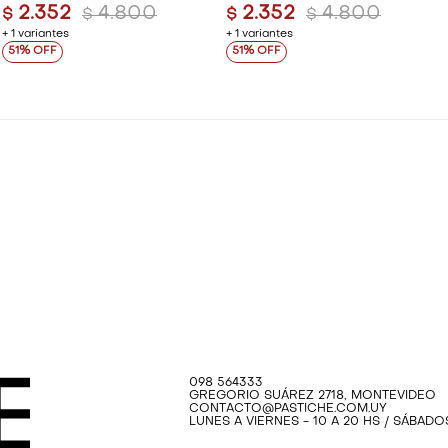
2.352
4.800
2.352
4.800
$
$
$
$
+ 1 variantes
+ 1 variantes
51
51
098 564333
GREGORIO SUÁREZ 2718, MONTEVIDEO
CONTACTO@PASTICHE.COM.UY
LUNES A VIERNES - 10 A 20 HS / SÁBADOS