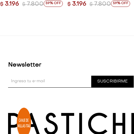
3.196
7.800
3.196
7.800
59
59
$
$
$
$
Newsletter
SUSCRIBIRME