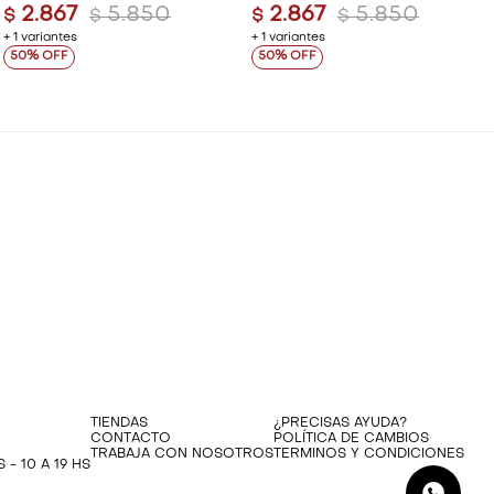
2.867
5.850
2.867
5.850
$
$
$
$
+ 1 variantes
+ 1 variantes
50
50
TIENDAS
¿PRECISAS AYUDA?
CONTACTO
POLÍTICA DE CAMBIOS
TRABAJA CON NOSOTROS
TERMINOS Y CONDICIONES
 - 10 A 19 HS