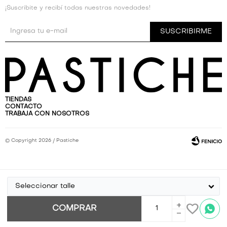
¡Suscribite y recibí todas nuestras novedades!
SUSCRIBIRME
TIENDAS
CONTACTO
TRABAJA CON NOSOTROS
© Copyright 2026 / Pastiche
Seleccionar talle
Por
consultas
add
COMPRAR
Fenicio
no dudes
remove
en
escribirnos