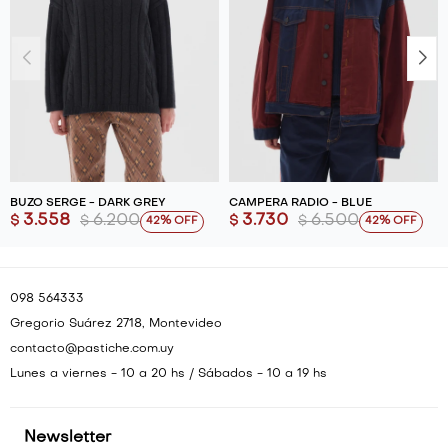
BUZO SERGE - DARK GREY
CAMPERA RADIO - BLUE
3.558
6.200
3.730
6.500
$
$
$
$
42
42
098 564333
Gregorio Suárez 2718, Montevideo
contacto@pastiche.com.uy
Lunes a viernes - 10 a 20 hs / Sábados - 10 a 19 hs
Newsletter