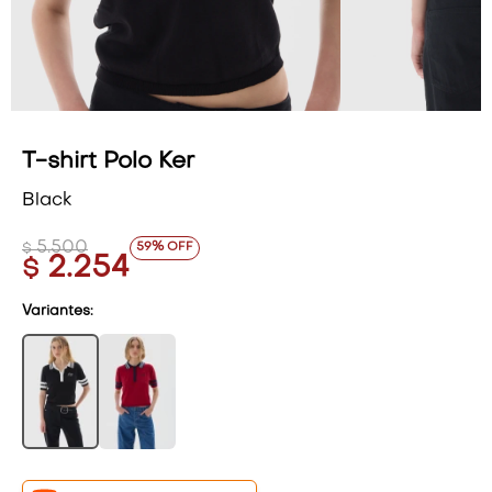
VESTIDOS Y MONOS
VESTIDOS Y MONOS
CAMISAS Y BLUSAS
CAMISAS Y BLUSAS
SHORTS Y FALDAS
SHORTS Y FALDAS
T-shirt Polo Ker
Black
5.500
59
$
2.254
$
Variantes: