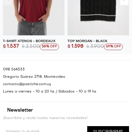
T-SHIRT ATENOS - BORDEAUX
TOP MORGAN - BLACK
1.537
2.500
1.598
3.900
$
$
$
$
38
59
098 564333
Gregorio Suárez 2718, Montevideo
contacto@pastiche.com.uy
Lunes a viernes - 10 a 20 hs / Sábados - 10 a 19 hs
Newsletter
¡Suscribite y recibí todas nuestras novedades!
SUSCRIBIRME