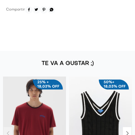




TE VA A GUSTAR ;)