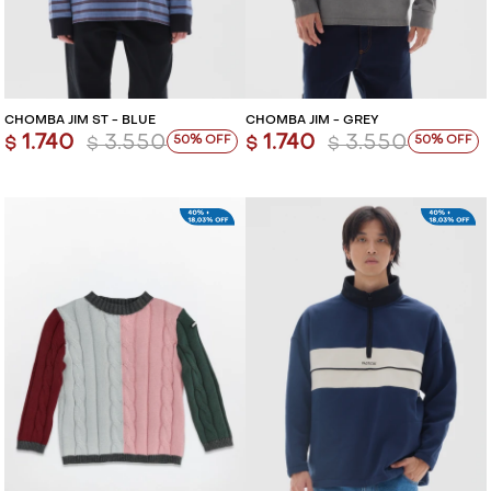
CHOMBA JIM ST - BLUE
CHOMBA JIM - GREY
1.740
3.550
1.740
3.550
50
50
$
$
$
$