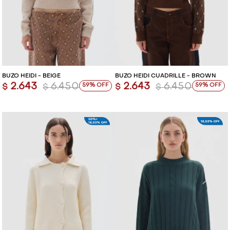
BUZO HEIDI - BEIGE
BUZO HEIDI CUADRILLÉ - BROWN
2.643
6.450
2.643
6.450
59
59
$
$
$
$