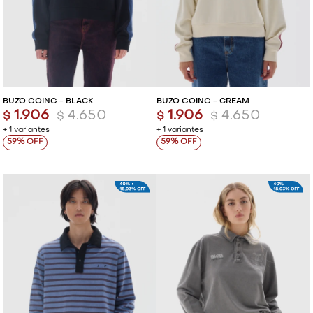
BUZO GOING - BLACK
BUZO GOING - CREAM
1.906
4.650
1.906
4.650
$
$
$
$
+ 1 variantes
+ 1 variantes
59
59