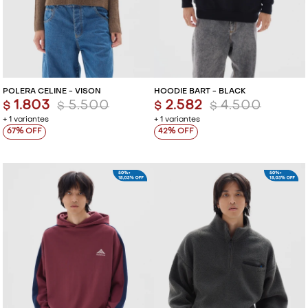
POLERA CELINE - VISON
HOODIE BART - BLACK
1.803
5.500
2.582
4.500
$
$
$
$
+ 1 variantes
+ 1 variantes
67
42