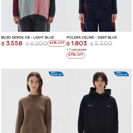
BUZO SERGE CB - LIGHT BLUE
POLERA CELINE - DEEP BLUE
3.558
6.200
1.803
5.500
42
$
$
$
$
+ 1 variantes
67