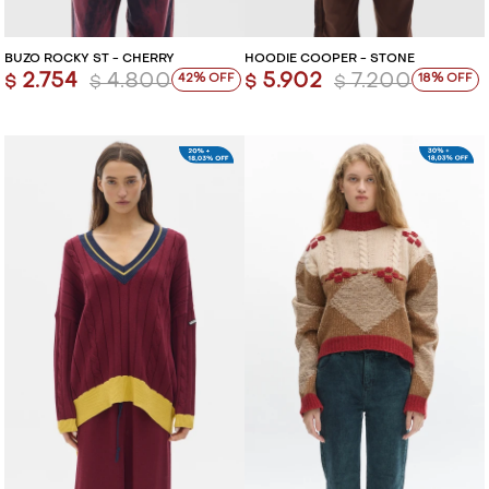
BUZO ROCKY ST - CHERRY
HOODIE COOPER - STONE
2.754
4.800
5.902
7.200
42
18
$
$
$
$