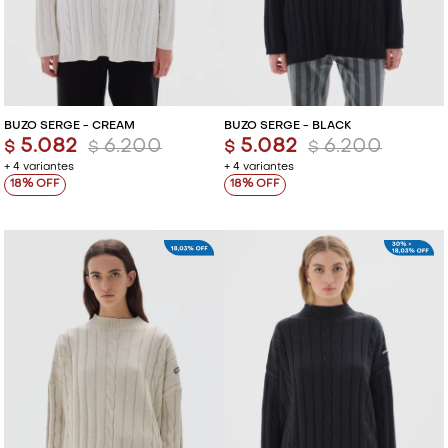
BUZO SERGE - CREAM
BUZO SERGE - BLACK
5.082
6.200
5.082
6.200
$
$
$
$
+ 4 variantes
+ 4 variantes
18
18