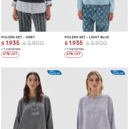
POLERA SET - GREY
POLERA SET - LIGHT BLUE
1.935
5.900
1.935
5.900
$
$
$
$
+ 1 variantes
+ 1 variantes
67
67