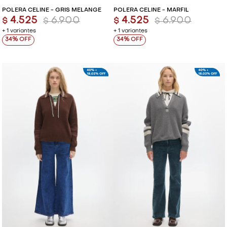
POLERA CELINE - GRIS MELANGE
POLERA CELINE - MARFIL
4.525
6.900
4.525
6.900
$
$
$
$
+ 1 variantes
+ 1 variantes
34
34