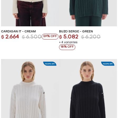
CARDIGAN IT - CREAM
BUZO SERGE - GREEN
2.664
6.500
5.082
6.200
59
$
$
$
$
+ 4 variantes
18