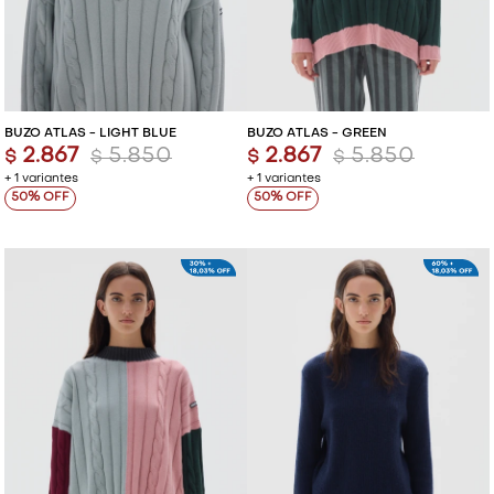
BUZO ATLAS - LIGHT BLUE
BUZO ATLAS - GREEN
2.867
5.850
2.867
5.850
$
$
$
$
+ 1 variantes
+ 1 variantes
50
50