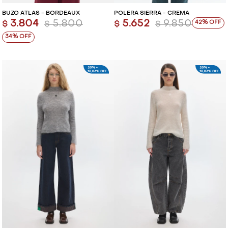
BUZO ATLAS - BORDEAUX
POLERA SIERRA - CREMA
3.804
5.800
5.652
9.850
42
$
$
$
$
34