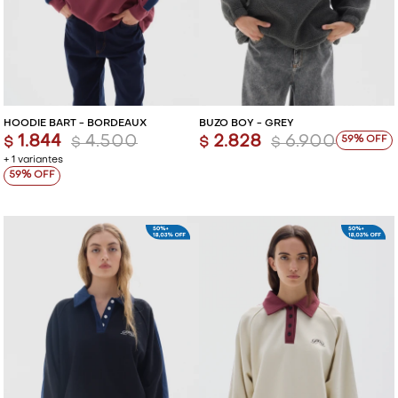
HOODIE BART - BORDEAUX
BUZO BOY - GREY
1.844
4.500
2.828
6.900
59
$
$
$
$
+ 1 variantes
59