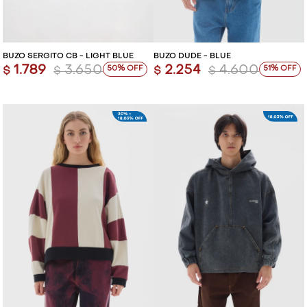
BUZO SERGITO CB - LIGHT BLUE
BUZO DUDE - BLUE
1.789
3.650
2.254
4.600
50
51
$
$
$
$