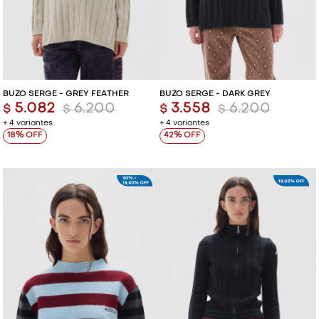
BUZO SERGE - GREY FEATHER
BUZO SERGE - DARK GREY
5.082
6.200
3.558
6.200
$
$
$
$
+ 4 variantes
+ 4 variantes
18
42