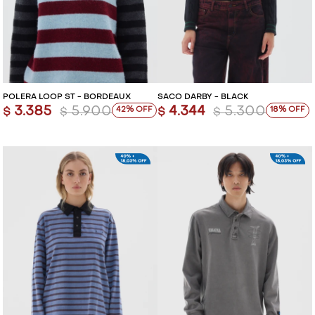
POLERA LOOP ST - BORDEAUX
SACO DARBY - BLACK
3.385
5.900
4.344
5.300
42
18
$
$
$
$