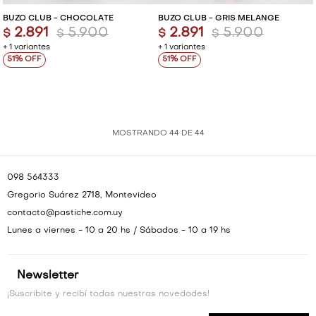
BUZO CLUB - CHOCOLATE
BUZO CLUB - GRIS MELANGE
2.891
5.900
2.891
5.900
$
$
$
$
+ 1 variantes
+ 1 variantes
51
51
MOSTRANDO
44
DE
44
098 564333
Gregorio Suárez 2718, Montevideo
contacto@pastiche.com.uy
Lunes a viernes - 10 a 20 hs / Sábados - 10 a 19 hs
Newsletter
¡Suscribite y recibí todas nuestras novedades!