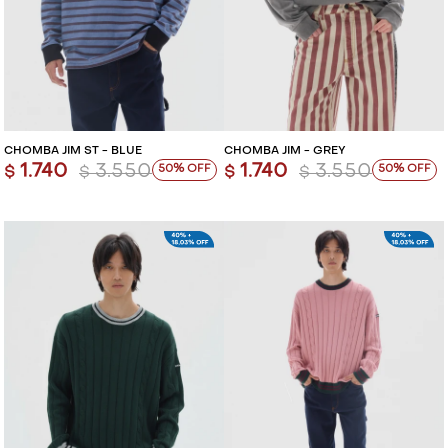
CHOMBA JIM ST - BLUE
CHOMBA JIM - GREY
1.740
3.550
1.740
3.550
50
50
$
$
$
$