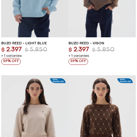
BUZO REED - LIGHT BLUE
BUZO REED - VISON
2.397
5.850
2.397
5.850
$
$
$
$
+ 1 variantes
+ 1 variantes
59
59