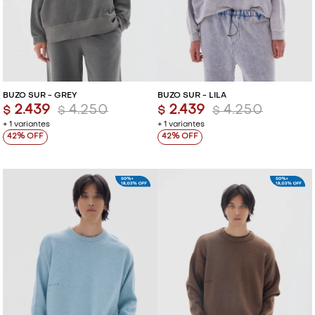
BUZO SUR - GREY
BUZO SUR - LILA
2.439
4.250
2.439
4.250
$
$
$
$
+ 1 variantes
+ 1 variantes
42
42