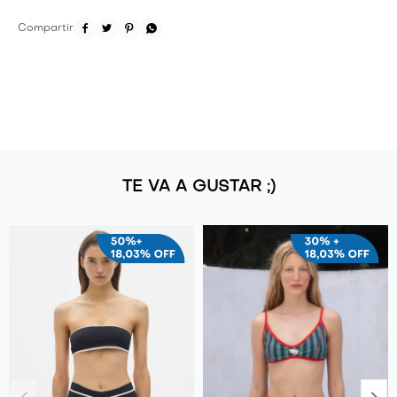




TE VA A GUSTAR ;)