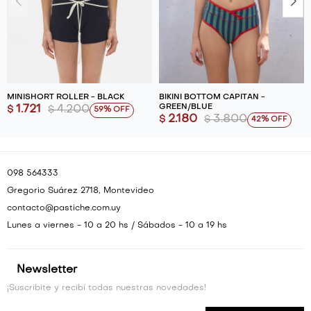
MINISHORT ROLLER - BLACK
BIKINI BOTTOM CAPITAN -
GREEN/BLUE
1.721
4.200
$
$
59
2.180
3.800
$
$
42
098 564333
Gregorio Suárez 2718, Montevideo
contacto@pastiche.com.uy
Lunes a viernes - 10 a 20 hs / Sábados - 10 a 19 hs
Newsletter
¡Suscribite y recibí todas nuestras novedades!