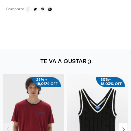




TE VA A GUSTAR ;)