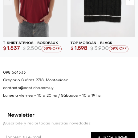
T-SHIRT ATENOS - BORDEAUX
TOP MORGAN - BLACK
1.537
2.500
1.598
3.900
$
$
$
$
38
59
098 564333
Gregorio Suárez 2718, Montevideo
contacto@pastiche.com.uy
Lunes a viernes - 10 a 20 hs / Sábados - 10 a 19 hs
Newsletter
¡Suscribite y recibí todas nuestras novedades!
SUSCRIBIRME