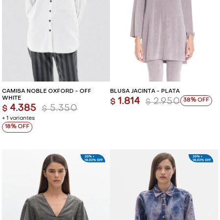
CAMISA NOBLE OXFORD - OFF
BLUSA JACINTA - PLATA
WHITE
1.814
2.950
38
$
$
4.385
5.350
$
$
+ 1 variantes
18