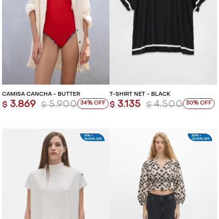
CAMISA CANCHA - BUTTER
T-SHIRT NET - BLACK
3.869
5.900
3.135
4.500
34
30
$
$
$
$