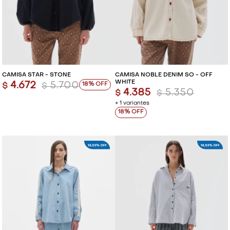
CAMISA STAR - STONE
CAMISA NOBLE DENIM SO - OFF
WHITE
4.672
5.700
18
$
$
4.385
5.350
$
$
+ 1 variantes
18