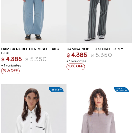
CAMISA NOBLE DENIM SO - BABY
CAMISA NOBLE OXFORD - GREY
BLUE
4.385
5.350
$
$
4.385
5.350
$
$
+ 1 variantes
+ 1 variantes
18
18