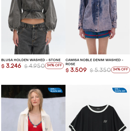
BLUSA HOLDEN WASHED - STONE
CAMISA NOBLE DENIM WASHED -
ROSE
3.246
4.950
34
$
$
3.509
5.350
34
$
$