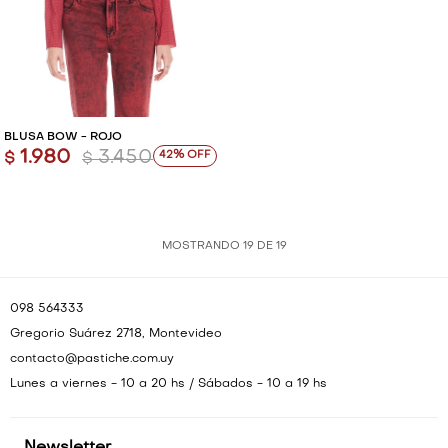
BLUSA BOW - ROJO
1.980
3.450
42
$
$
MOSTRANDO
19
DE
19
098 564333
Gregorio Suárez 2718, Montevideo
contacto@pastiche.com.uy
Lunes a viernes - 10 a 20 hs / Sábados - 10 a 19 hs
Newsletter