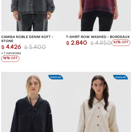
CAMISA NOBLE DENIM SOFT -
T-SHIRT ROW WASHED - BORDEAUX
STONE
2.840
4.950
42
$
$
4.426
5.400
$
$
+ 1 variantes
18