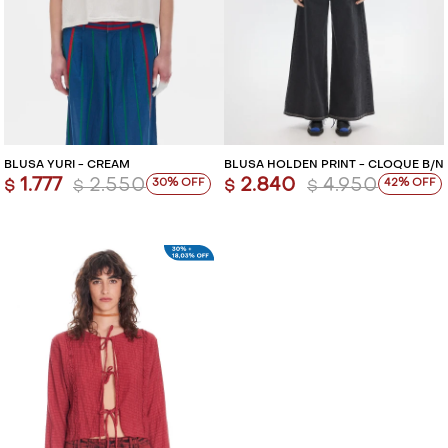
BLUSA YURI - CREAM
BLUSA HOLDEN PRINT - CLOQUÉ B/N
1.777
2.550
2.840
4.950
30
42
$
$
$
$