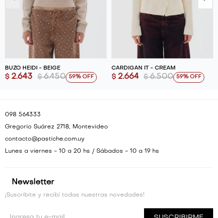
BUZO HEIDI - BEIGE
CARDIGAN IT - CREAM
2.643
6.450
2.664
6.500
$
$
$
$
59
59
098 564333
Gregorio Suárez 2718, Montevideo
contacto@pastiche.com.uy
Lunes a viernes - 10 a 20 hs / Sábados - 10 a 19 hs
Newsletter
¡Suscribite y recibí todas nuestras novedades!
SUSCRIBIRME