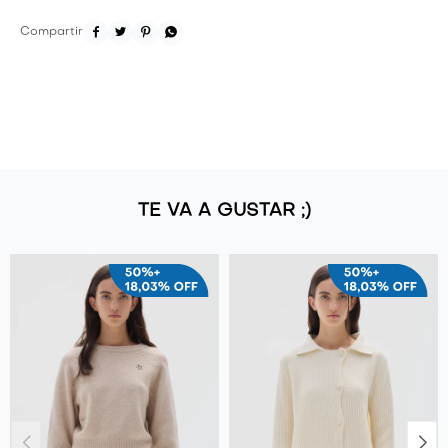




TE VA A GUSTAR ;)