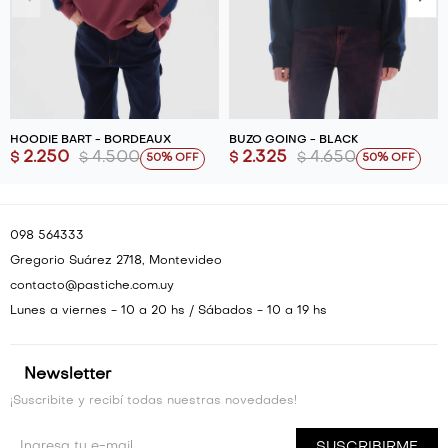
HOODIE BART - BORDEAUX
BUZO GOING - BLACK
2.250
4.500
2.325
4.650
$
$
$
$
50
50
098 564333
Gregorio Suárez 2718, Montevideo
contacto@pastiche.com.uy
Lunes a viernes - 10 a 20 hs / Sábados - 10 a 19 hs
Newsletter
¡Suscribite y recibí todas nuestras novedades!
SUSCRIBIRME