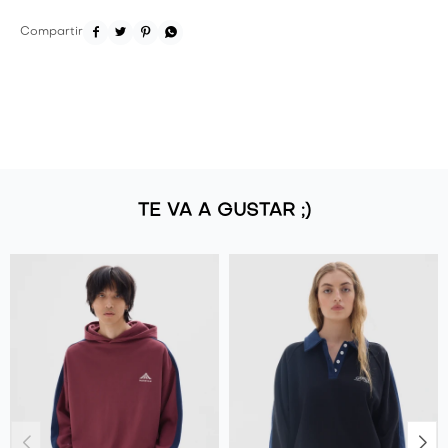




TE VA A GUSTAR ;)