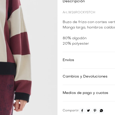
Descripción
W26ROCKYSTCH
Buzo de friza con cortes vert
Manga larga, hombros caídos 
80% algodón
20% polyester
Envíos
Cambios y Devoluciones
Medios de pago y cuotas



