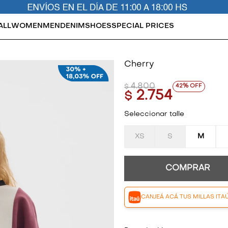
ALL
WOMEN
MEN
DENIM
SHOES
SPECIAL PRICES
Cherry
4.800
42
$
2.754
$
Seleccionar talle
XS
S
M
COMPRAR
CANJEÁ ACÁ TUS MILLAS ITA