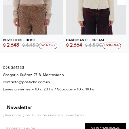
BUZO HEIDI - BEIGE
CARDIGAN IT - CREAM
2.643
6.450
2.664
6.500
$
$
$
$
59
59
098 564333
Gregorio Suárez 2718, Montevideo
contacto@pastiche.com.uy
Lunes a viernes - 10 a 20 hs / Sábados - 10 a 19 hs
Newsletter
¡Suscribite y recibí todas nuestras novedades!
SUSCRIBIRME