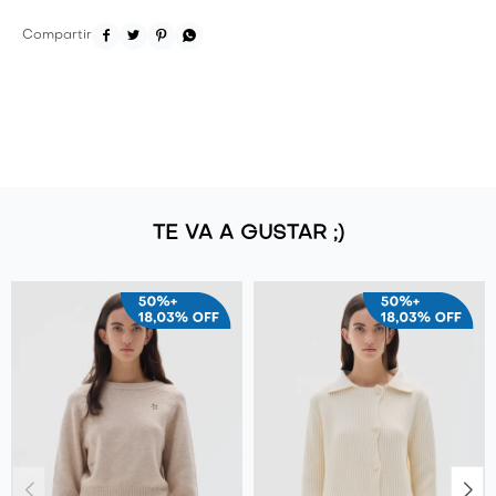




TE VA A GUSTAR ;)