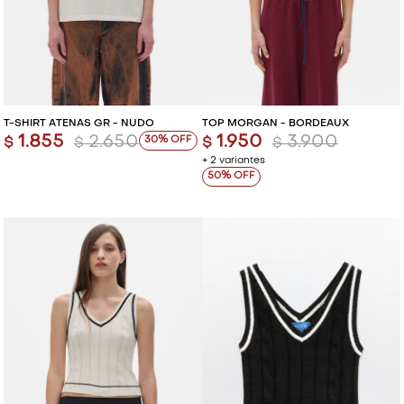
T-SHIRT ATENAS GR - NUDO
TOP MORGAN - BORDEAUX
1.855
2.650
1.950
3.900
30
$
$
$
$
+ 2 variantes
50