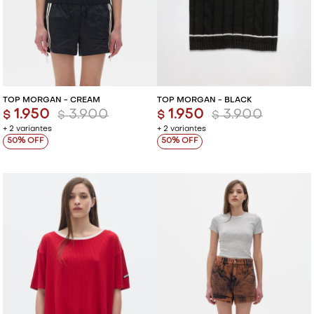
TOP MORGAN - CREAM
TOP MORGAN - BLACK
1.950
3.900
1.950
3.900
$
$
$
$
+ 2 variantes
+ 2 variantes
50
50