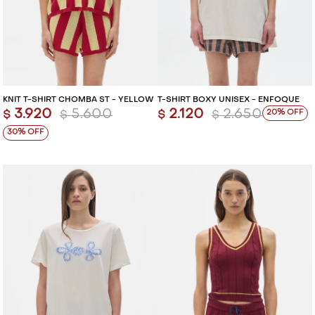
KNIT T-SHIRT CHOMBA ST - YELLOW
T-SHIRT BOXY UNISEX - ENFOQUE
3.920
5.600
2.120
2.650
20
$
$
$
$
30