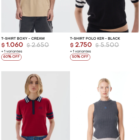
T-SHIRT BOXY - CREAM
T-SHIRT POLO KER - BLACK
1.060
2.650
2.750
5.500
$
$
$
$
+ 1 variantes
+ 1 variantes
60
50