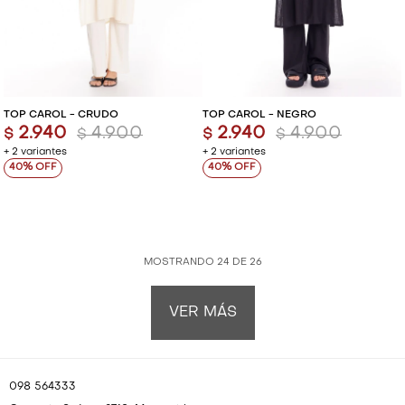
TOP CAROL - CRUDO
TOP CAROL - NEGRO
2.940
4.900
2.940
4.900
$
$
$
$
+ 2 variantes
+ 2 variantes
40
40
MOSTRANDO
24
DE
26
VER MÁS
098 564333