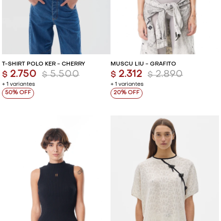
T-SHIRT POLO KER - CHERRY
MUSCU LIU - GRAFITO
2.750
5.500
2.312
2.890
$
$
$
$
+ 1 variantes
+ 1 variantes
50
20