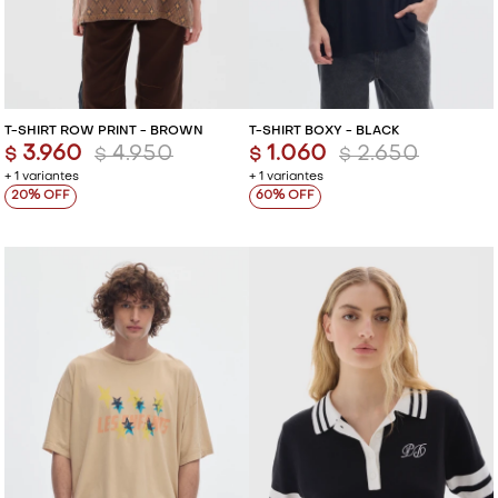
T-SHIRT ROW PRINT - BROWN
T-SHIRT BOXY - BLACK
3.960
4.950
1.060
2.650
$
$
$
$
+ 1 variantes
+ 1 variantes
20
60