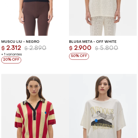
MUSCU LIU - NEGRO
BLUSA META - OFF WHITE
2.312
2.890
2.900
5.800
$
$
$
$
+ 1 variantes
50
20