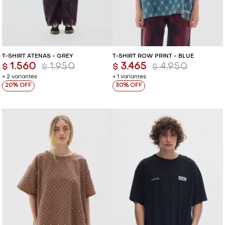
T-SHIRT ATENAS - GREY
T-SHIRT ROW PRINT - BLUE
1.560
1.950
3.465
4.950
$
$
$
$
+ 2 variantes
+ 1 variantes
20
30