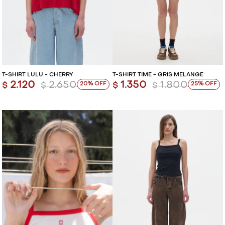
T-SHIRT LULU - CHERRY
T-SHIRT TIME - GRIS MELANGE
2.120
2.650
1.350
1.800
20
25
$
$
$
$