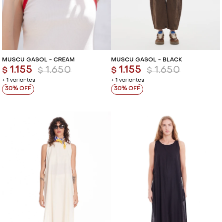
MUSCU GASOL - CREAM
MUSCU GASOL - BLACK
1.155
1.650
1.155
1.650
$
$
$
$
+ 1 variantes
+ 1 variantes
30
30