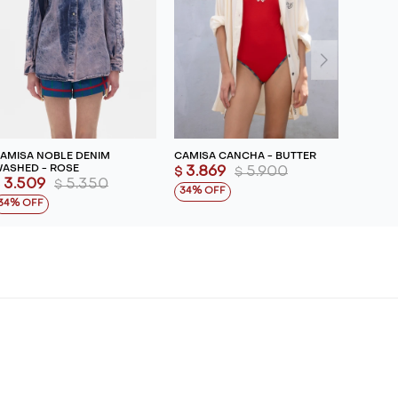
AMISA NOBLE DENIM
CAMISA CANCHA - BUTTER
ASHED - ROSE
3.869
5.900
$
$
3.509
5.350
$
$
34
34