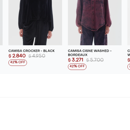
CAMISA CROCKER - BLACK
CAMISA CISNE WASHED -
C
BORDEAUX
W
2.840
4.950
$
$
3.271
5.700
$
$
42
42