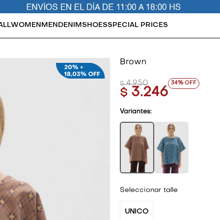
ALL
WOMEN
MEN
DENIM
SHOES
SPECIAL PRICES
Brown
4.950
34
$
3.246
$
Variantes:
Seleccionar talle
UNICO