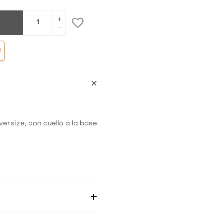
add
remove
Ú
 oversize, con cuello a la base.