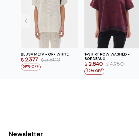
BLUSA META - OFF WHITE
T-SHIRT ROW WASHED -
BORDEAUX
2.377
5.800
$
$
2.840
4.950
$
$
59
42
Newsletter