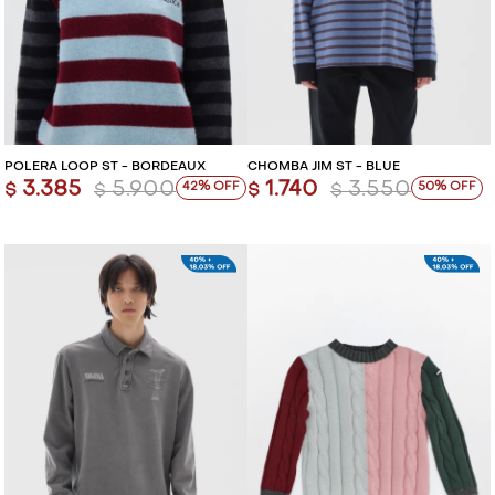
POLERA LOOP ST - BORDEAUX
CHOMBA JIM ST - BLUE
3.385
5.900
1.740
3.550
42
50
$
$
$
$