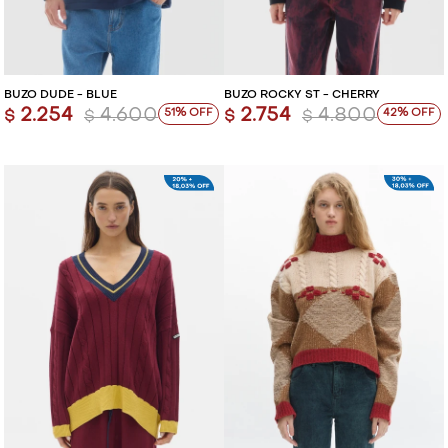
BUZO DUDE - BLUE
BUZO ROCKY ST - CHERRY
2.254
4.600
2.754
4.800
51
42
$
$
$
$