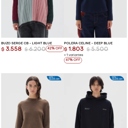
BUZO SERGE CB - LIGHT BLUE
POLERA CELINE - DEEP BLUE
3.558
6.200
1.803
5.500
42
$
$
$
$
+ 1 variantes
67