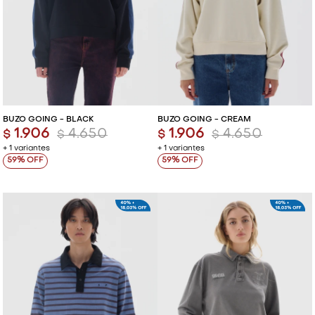
BUZO GOING - BLACK
BUZO GOING - CREAM
1.906
4.650
1.906
4.650
$
$
$
$
+ 1 variantes
+ 1 variantes
59
59