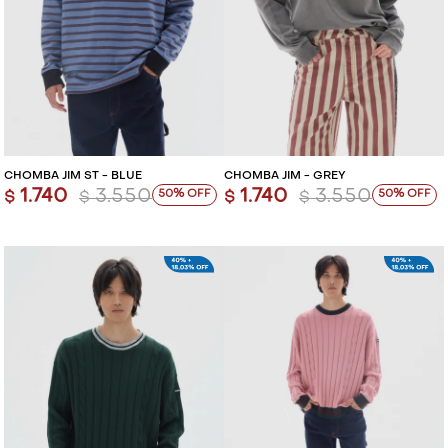
CHOMBA JIM ST - BLUE
CHOMBA JIM - GREY
1.740
3.550
1.740
3.550
50
50
$
$
$
$