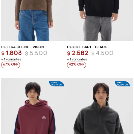
POLERA CELINE - VISON
HOODIE BART - BLACK
1.803
5.500
2.582
4.500
$
$
$
$
+ 1 variantes
+ 1 variantes
67
42