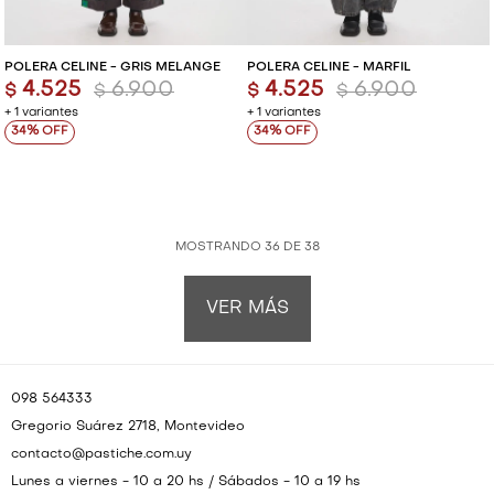
POLERA CELINE - GRIS MELANGE
POLERA CELINE - MARFIL
4.525
6.900
4.525
6.900
$
$
$
$
+ 1 variantes
+ 1 variantes
34
34
MOSTRANDO
36
DE
38
VER MÁS
098 564333
Gregorio Suárez 2718, Montevideo
contacto@pastiche.com.uy
Lunes a viernes - 10 a 20 hs / Sábados - 10 a 19 hs