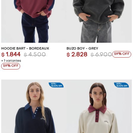
HOODIE BART - BORDEAUX
BUZO BOY - GREY
1.844
4.500
2.828
6.900
59
$
$
$
$
+ 1 variantes
59