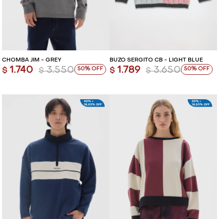
CHOMBA JIM - GREY
BUZO SERGITO CB - LIGHT BLUE
1.740
3.550
1.789
3.650
50
50
$
$
$
$