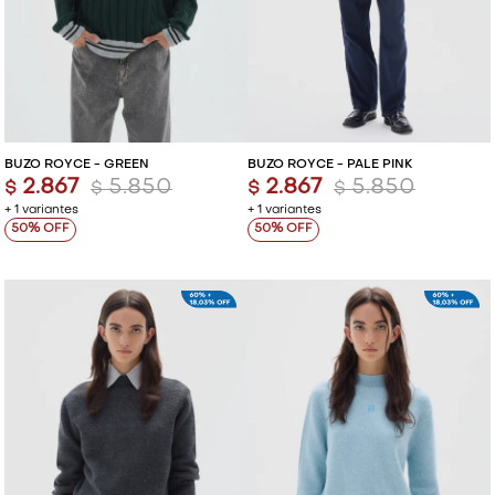
BUZO ROYCE - GREEN
BUZO ROYCE - PALE PINK
2.867
5.850
2.867
5.850
$
$
$
$
+ 1 variantes
+ 1 variantes
50
50