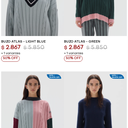
BUZO ATLAS - LIGHT BLUE
BUZO ATLAS - GREEN
2.867
5.850
2.867
5.850
$
$
$
$
+ 1 variantes
+ 1 variantes
50
50