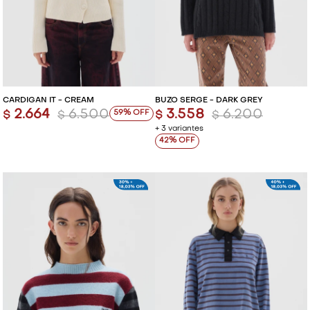
CARDIGAN IT - CREAM
BUZO SERGE - DARK GREY
2.664
6.500
3.558
6.200
59
$
$
$
$
+ 3 variantes
42