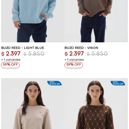
BUZO REED - LIGHT BLUE
BUZO REED - VISON
2.397
5.850
2.397
5.850
$
$
$
$
+ 1 variantes
+ 1 variantes
59
59