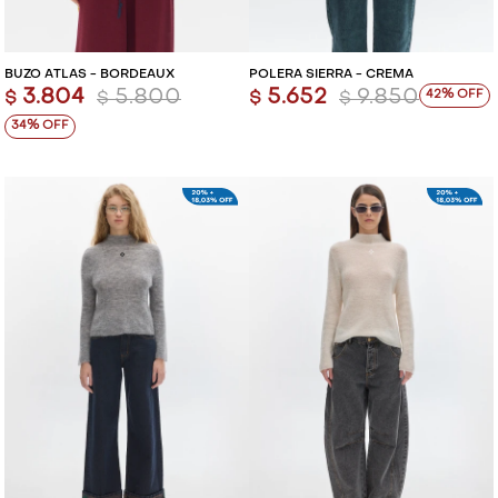
BUZO ATLAS - BORDEAUX
POLERA SIERRA - CREMA
3.804
5.800
5.652
9.850
42
$
$
$
$
34