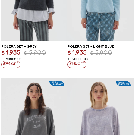
POLERA SET - GREY
POLERA SET - LIGHT BLUE
1.935
5.900
1.935
5.900
$
$
$
$
+ 1 variantes
+ 1 variantes
67
67