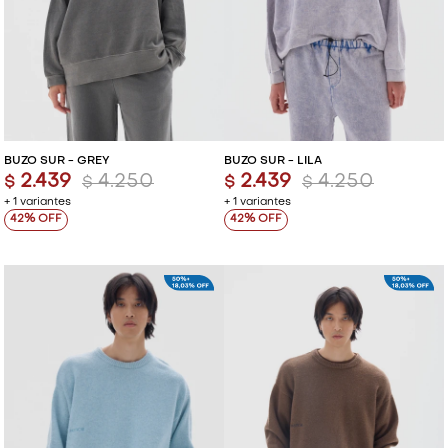
BUZO SUR - GREY
BUZO SUR - LILA
2.439
4.250
2.439
4.250
$
$
$
$
+ 1 variantes
+ 1 variantes
42
42