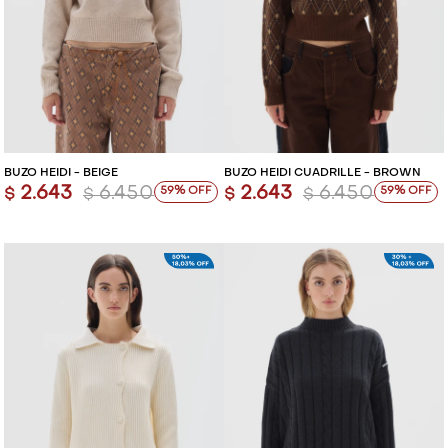
BUZO HEIDI - BEIGE
BUZO HEIDI CUADRILLÉ - BROWN
2.643
6.450
2.643
6.450
59
59
$
$
$
$