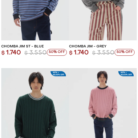
CHOMBA JIM ST - BLUE
CHOMBA JIM - GREY
1.740
3.550
1.740
3.550
50
50
$
$
$
$