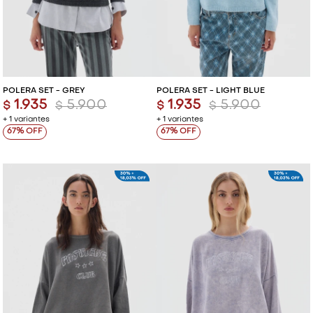
POLERA SET - GREY
POLERA SET - LIGHT BLUE
1.935
5.900
1.935
5.900
$
$
$
$
+ 1 variantes
+ 1 variantes
67
67