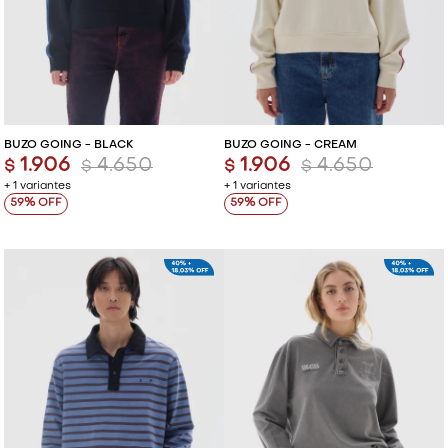
BUZO GOING - BLACK
BUZO GOING - CREAM
1.906
4.650
1.906
4.650
$
$
$
$
+ 1 variantes
+ 1 variantes
59
59