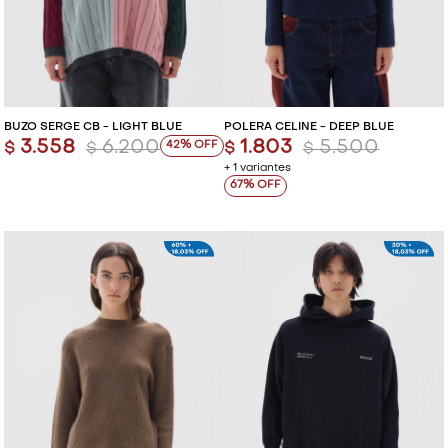
BUZO SERGE CB - LIGHT BLUE
POLERA CELINE - DEEP BLUE
3.558
6.200
1.803
5.500
42
$
$
$
$
+ 1 variantes
67