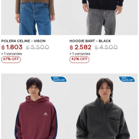
POLERA CELINE - VISON
HOODIE BART - BLACK
1.803
5.500
2.582
4.500
$
$
$
$
+ 1 variantes
+ 1 variantes
67
42