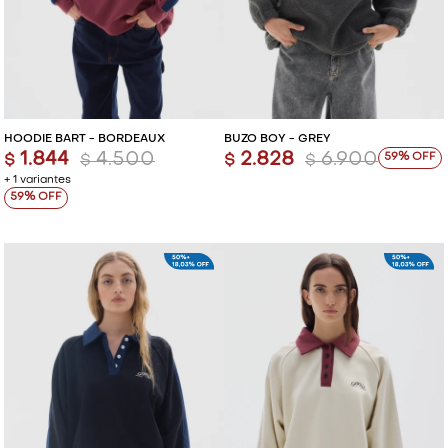
HOODIE BART - BORDEAUX
BUZO BOY - GREY
1.844
4.500
2.828
6.900
59
$
$
$
$
+ 1 variantes
59