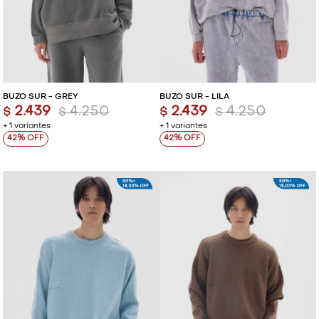
BUZO SUR - GREY
BUZO SUR - LILA
2.439
4.250
2.439
4.250
$
$
$
$
+ 1 variantes
+ 1 variantes
42
42