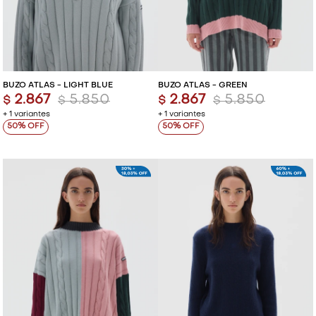
BUZO ATLAS - LIGHT BLUE
BUZO ATLAS - GREEN
2.867
5.850
2.867
5.850
$
$
$
$
+ 1 variantes
+ 1 variantes
50
50