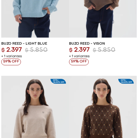
BUZO REED - LIGHT BLUE
BUZO REED - VISON
2.397
5.850
2.397
5.850
$
$
$
$
+ 1 variantes
+ 1 variantes
59
59