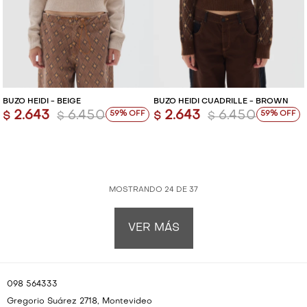
BUZO HEIDI - BEIGE
BUZO HEIDI CUADRILLÉ - BROWN
2.643
6.450
2.643
6.450
59
59
$
$
$
$
MOSTRANDO
24
DE
37
VER MÁS
098 564333
Gregorio Suárez 2718, Montevideo