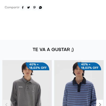




TE VA A GUSTAR ;)