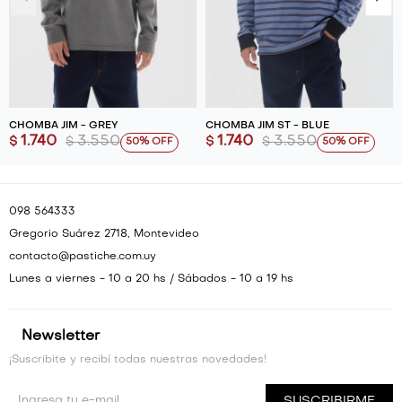
CHOMBA JIM - GREY
CHOMBA JIM ST - BLUE
1.740
3.550
1.740
3.550
$
$
$
$
50
50
098 564333
Gregorio Suárez 2718, Montevideo
contacto@pastiche.com.uy
Lunes a viernes - 10 a 20 hs / Sábados - 10 a 19 hs
Newsletter
¡Suscribite y recibí todas nuestras novedades!
SUSCRIBIRME