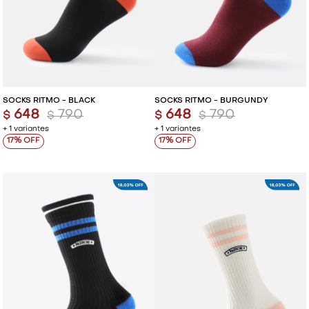
SOCKS RITMO - BLACK
SOCKS RITMO - BURGUNDY
648
790
648
790
$
$
$
$
+ 1 variantes
+ 1 variantes
17
17