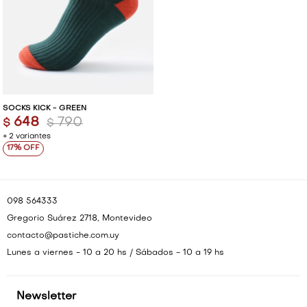
SOCKS KICK - GREEN
648
790
$
$
+ 2 variantes
17
098 564333
Gregorio Suárez 2718, Montevideo
contacto@pastiche.com.uy
Lunes a viernes - 10 a 20 hs / Sábados - 10 a 19 hs
Newsletter