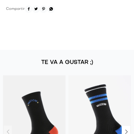




TE VA A GUSTAR ;)