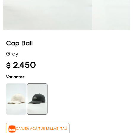
VESTIDOS Y MONOS
VESTIDOS Y MONOS
CAMISAS Y BLUSAS
CAMISAS Y BLUSAS
SHORTS Y FALDAS
SHORTS Y FALDAS
Cap Ball
Grey
2.450
$
Variantes:
CANJEÁ ACÁ TUS MILLAS ITAÚ