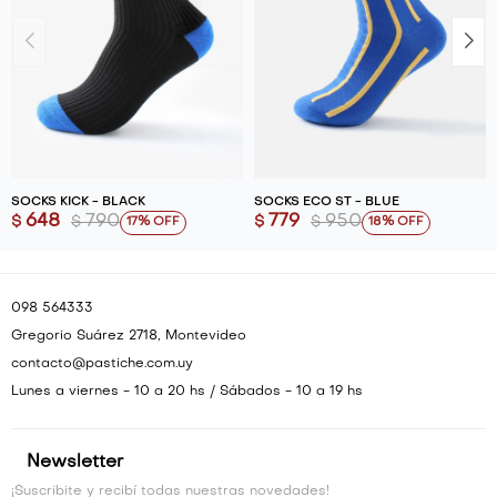
SOCKS KICK - BLACK
SOCKS ECO ST - BLUE
648
790
779
950
$
$
$
$
17
18
098 564333
Gregorio Suárez 2718, Montevideo
contacto@pastiche.com.uy
Lunes a viernes - 10 a 20 hs / Sábados - 10 a 19 hs
Newsletter
¡Suscribite y recibí todas nuestras novedades!