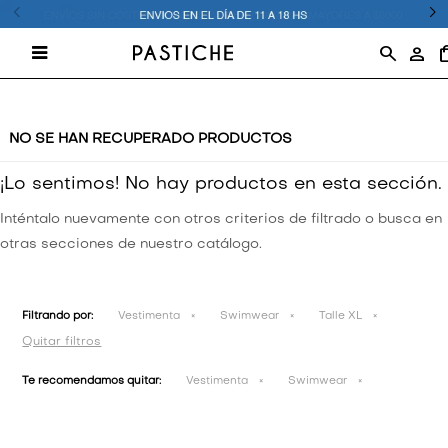

VESTIMENTA
VESTIMENTA
T-SHIRTS
VESTIMENTA
15% OFF
NO SE HAN RECUPERADO PRODUCTOS
¡Lo sentimos! No hay productos en esta sección.
ACCESORIOS
ACCESORIOS
CAMISAS
20% OFF
JEANS
JEANS
JEANS
Inténtalo nuevamente con otros criterios de filtrado o busca en
ZAPATOS
ZAPATOS
JEANS
25% OFF
CAMISETAS Y TOPS
CAMISETAS Y TOPS
CAMISETAS Y TOPS
otras secciones de nuestro catálogo.
BUZOS
30% OFF
PANTALONES
PANTALONES
CAMPERAS Y CHALECOS
Filtrando por:
Vestimenta
Swimwear
Talle XL
CAMPERAS
40% OFF
CAMPERAS Y CHALECOS
CAMPERAS Y CHALECOS
BUZOS Y SACOS
Quitar filtros
Te recomendamos quitar:
Vestimenta
Swimwear
50% OFF
BUZOS Y SACOS
BUZOS Y SACOS
CAMISAS Y BLUSAS
60% OFF
SWIM Y ACTIVE
SWIM Y ACTIVE
SHORTS Y FALDAS