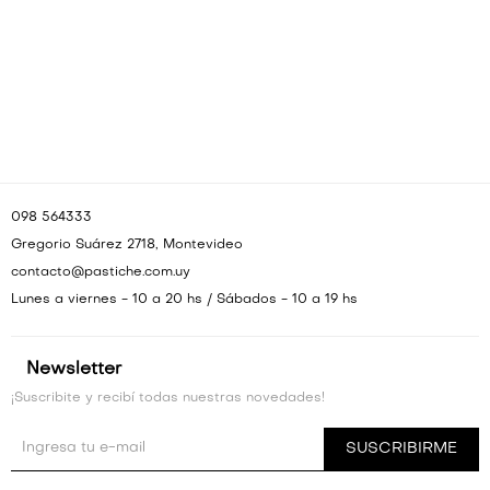
VESTIDOS Y MONOS
VESTIDOS Y MONOS
CAMISAS Y BLUSAS
CAMISAS Y BLUSAS
SHORTS Y FALDAS
SHORTS Y FALDAS
098 564333
Gregorio Suárez 2718, Montevideo
contacto@pastiche.com.uy
Lunes a viernes - 10 a 20 hs / Sábados - 10 a 19 hs
Newsletter
¡Suscribite y recibí todas nuestras novedades!
SUSCRIBIRME