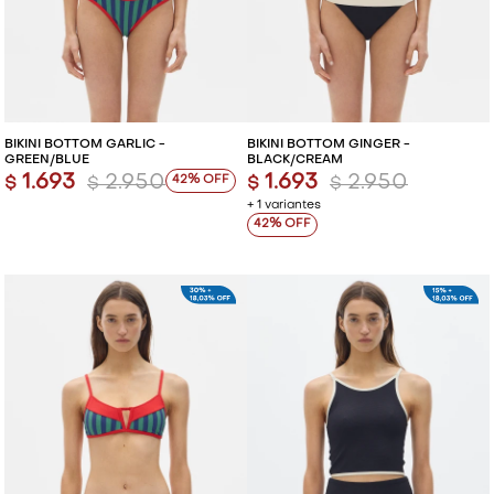
BIKINI BOTTOM GARLIC -
BIKINI BOTTOM GINGER -
GREEN/BLUE
BLACK/CREAM
1.693
2.950
1.693
2.950
42
$
$
$
$
+ 1 variantes
42