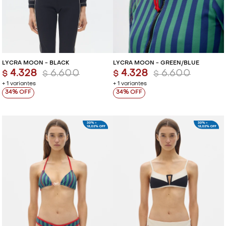
LYCRA MOON - BLACK
LYCRA MOON - GREEN/BLUE
4.328
6.600
4.328
6.600
$
$
$
$
+ 1 variantes
+ 1 variantes
34
34