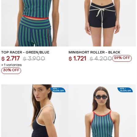
TOP RACER - GREEN/BLUE
MINISHORT ROLLER - BLACK
2.717
3.900
1.721
4.200
59
$
$
$
$
+ 1 variantes
30