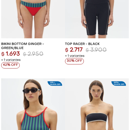
BIKINI BOTTOM GINGER -
TOP RACER - BLACK
GREEN/BLUE
2.717
3.900
$
$
1.693
2.950
$
$
+ 1 variantes
+ 1 variantes
30
42