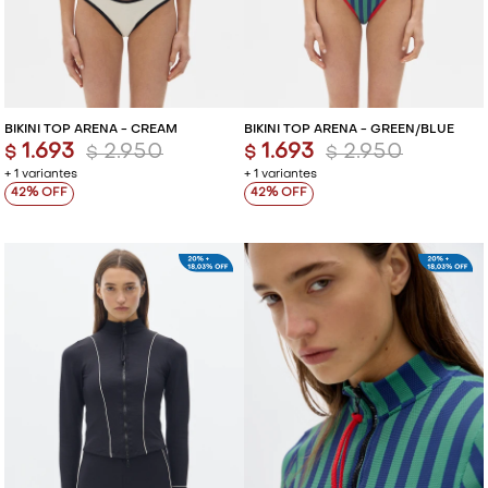
BIKINI TOP ARENA - CREAM
BIKINI TOP ARENA - GREEN/BLUE
1.693
2.950
1.693
2.950
$
$
$
$
+ 1 variantes
+ 1 variantes
42
42