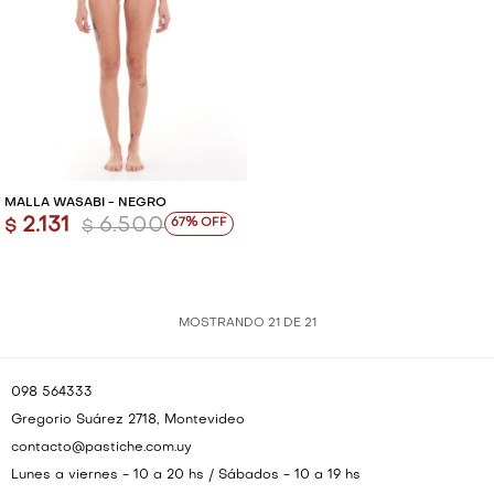
MALLA WASABI - NEGRO
2.131
6.500
67
$
$
MOSTRANDO
21
DE
21
098 564333
Gregorio Suárez 2718, Montevideo
contacto@pastiche.com.uy
Lunes a viernes - 10 a 20 hs / Sábados - 10 a 19 hs