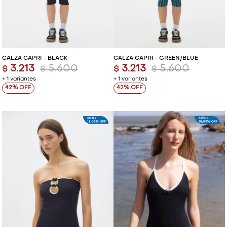
VESTIDOS Y MONOS
VESTIDOS Y MONOS
CAMISAS Y BLUSAS
CAMISAS Y BLUSAS
CALZA CAPRI - BLACK
CALZA CAPRI - GREEN/BLUE
3.213
5.600
3.213
5.600
SHORTS Y FALDAS
SHORTS Y FALDAS
$
$
$
$
+ 1 variantes
+ 1 variantes
42
42