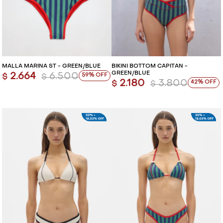
MALLA MARINA ST - GREEN/BLUE
BIKINI BOTTOM CAPITAN -
GREEN/BLUE
2.664
6.500
59
$
$
2.180
3.800
42
$
$