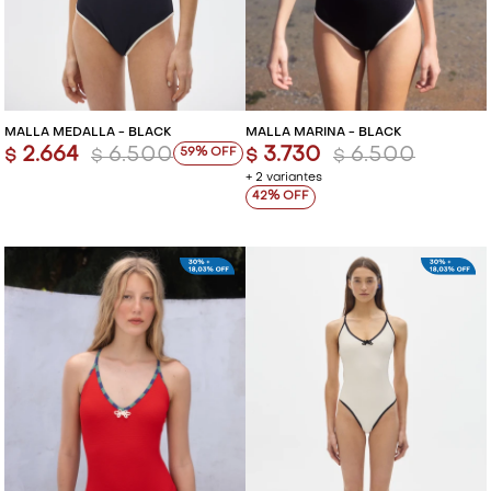
MALLA MEDALLA - BLACK
MALLA MARINA - BLACK
2.664
6.500
3.730
6.500
59
$
$
$
$
+ 2 variantes
42