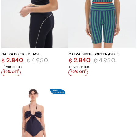
CALZA BIKER - BLACK
CALZA BIKER - GREEN/BLUE
2.840
4.950
2.840
4.950
$
$
$
$
+ 1 variantes
+ 1 variantes
42
42