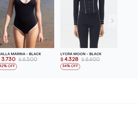
ALLA MARINA - BLACK
LYCRA MOON - BLACK
3.730
6.500
4.328
6.600
$
$
$
$
42
34