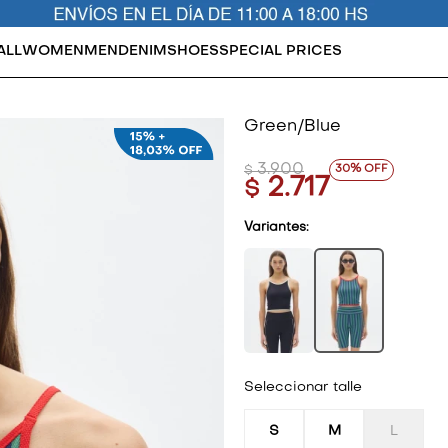
ALL
WOMEN
MEN
DENIM
SHOES
SPECIAL PRICES
Green/Blue
3.900
30
$
2.717
$
Variantes:
Seleccionar talle
S
M
L