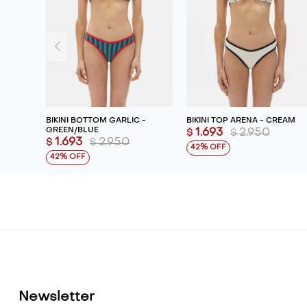
BIKINI BOTTOM GARLIC -
BIKINI TOP ARENA - CREAM
GREEN/BLUE
1.693
2.950
$
$
1.693
2.950
$
$
42
42
Newsletter