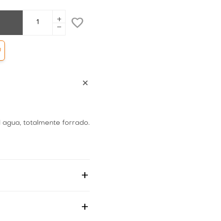
add
remove
Ú
 agua, totalmente forrado.