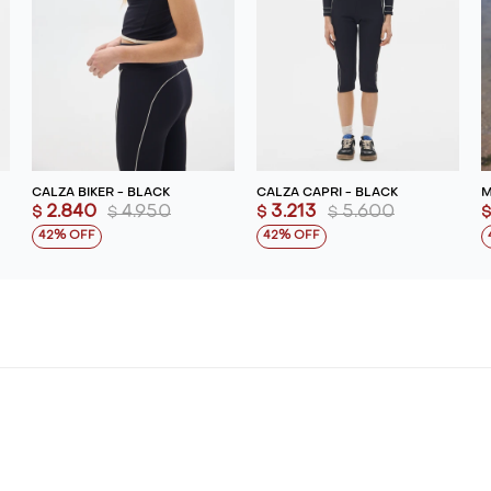
CALZA BIKER - BLACK
CALZA CAPRI - BLACK
M
2.840
4.950
3.213
5.600
$
$
$
$
42
42