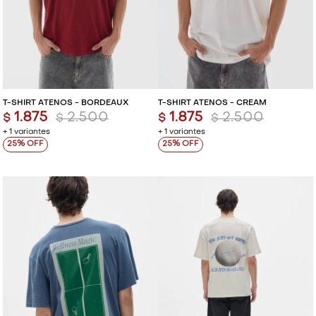
T-SHIRT ATENOS - BORDEAUX
T-SHIRT ATENOS - CREAM
1.875
2.500
1.875
2.500
$
$
$
$
+ 1 variantes
+ 1 variantes
25
25