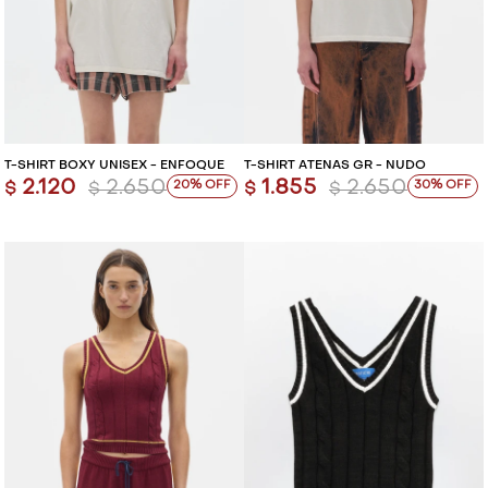
T-SHIRT BOXY UNISEX - ENFOQUE
T-SHIRT ATENAS GR - NUDO
2.120
2.650
1.855
2.650
20
30
$
$
$
$