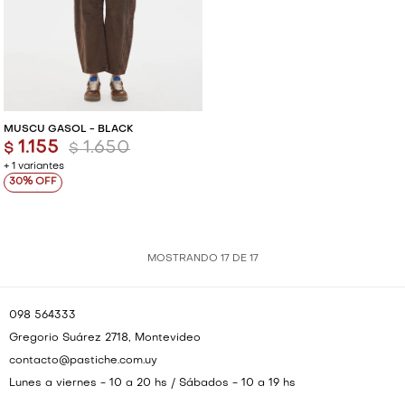
MUSCU GASOL - BLACK
1.155
1.650
$
$
+ 1 variantes
30
MOSTRANDO
17
DE
17
098 564333
Gregorio Suárez 2718, Montevideo
contacto@pastiche.com.uy
Lunes a viernes - 10 a 20 hs / Sábados - 10 a 19 hs