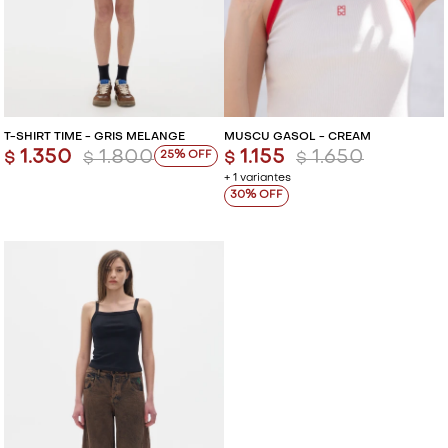
T-SHIRT TIME - GRIS MELANGE
MUSCU GASOL - CREAM
1.350
1.800
1.155
1.650
25
$
$
$
$
+ 1 variantes
30