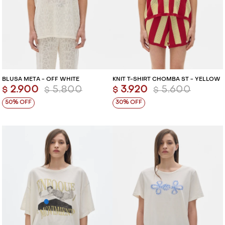
BLUSA META - OFF WHITE
KNIT T-SHIRT CHOMBA ST - YELLOW
2.900
5.800
3.920
5.600
$
$
$
$
50
30