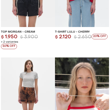
TOP MORGAN - CREAM
T-SHIRT LULU - CHERRY
1.950
3.900
2.120
2.650
20
$
$
$
$
+ 2 variantes
50