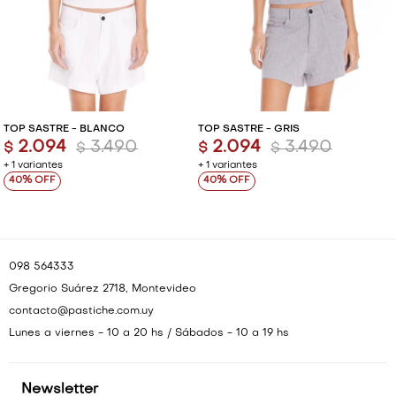
TOP SASTRE - BLANCO
TOP SASTRE - GRIS
2.094
3.490
2.094
3.490
$
$
$
$
+ 1 variantes
+ 1 variantes
40
40
098 564333
Gregorio Suárez 2718, Montevideo
contacto@pastiche.com.uy
Lunes a viernes - 10 a 20 hs / Sábados - 10 a 19 hs
Newsletter