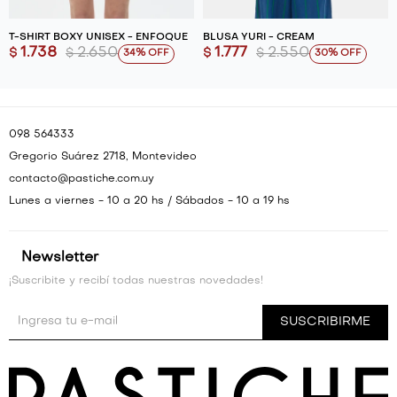
T-SHIRT BOXY UNISEX - ENFOQUE
BLUSA YURI - CREAM
1.738
2.650
1.777
2.550
$
$
$
$
34
30
098 564333
Gregorio Suárez 2718, Montevideo
contacto@pastiche.com.uy
Lunes a viernes - 10 a 20 hs / Sábados - 10 a 19 hs
Newsletter
¡Suscribite y recibí todas nuestras novedades!
SUSCRIBIRME