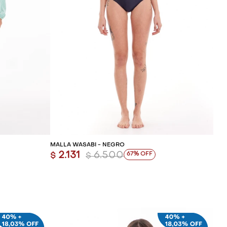
ITO
AGREGAR AL CARRITO
MALLA WASABI - NEGRO
2.131
6.500
67
$
$