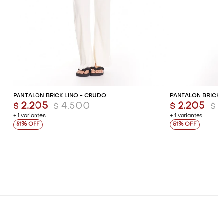
AGREGAR AL CARRITO
AG
PANTALÓN BRICK LINO - CRUDO
PANTALÓN BRICK
2.205
4.500
2.205
$
$
$
$
+ 1 variantes
+ 1 variantes
51
51