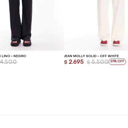
REGAR AL CARRITO
AGREGAR AL CARR
 LINO - NEGRO
JEAN MOLLY SOLID - OFF WHITE
4.500
2.695
5.500
51
$
$