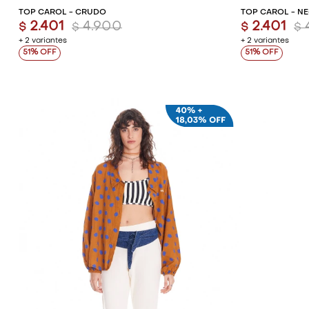
TOP CAROL - CRUDO
TOP CAROL - N
2.401
4.900
2.401
$
$
$
$
+ 2 variantes
+ 2 variantes
51
51