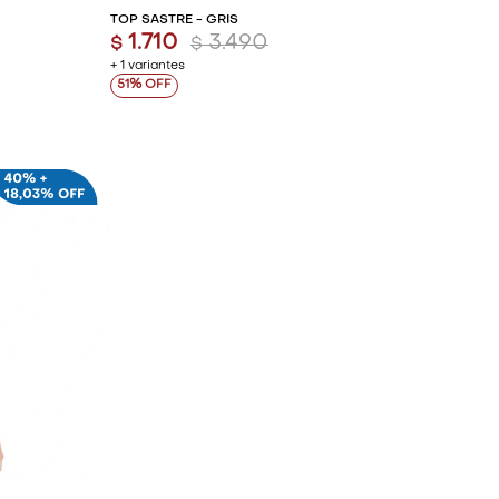
TOP SASTRE - GRIS
1.710
3.490
$
$
+ 1 variantes
51