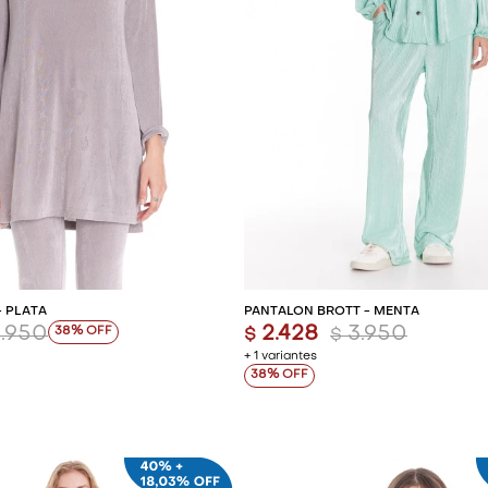
REGAR AL CARRITO
AGREGAR AL CARR
- PLATA
PANTALÓN BROTT - MENTA
2.950
2.428
3.950
38
$
$
+ 1 variantes
38