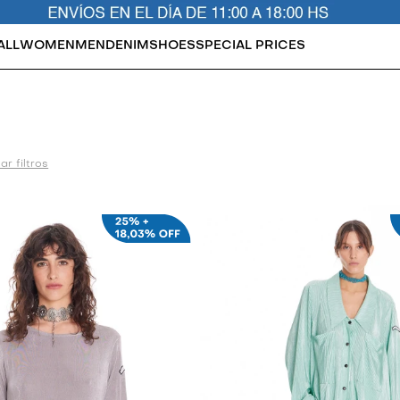
ALL
WOMEN
MEN
DENIM
SHOES
SPECIAL PRICES
ar filtros