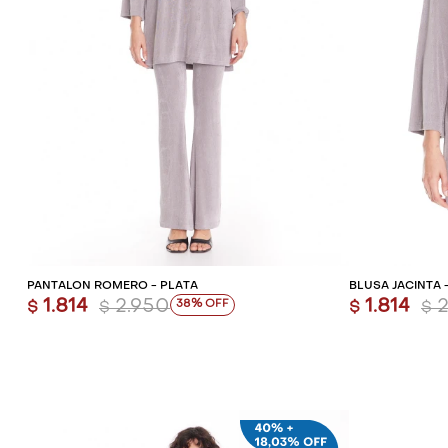
AGREGAR AL CARRITO
AG
PANTALÓN ROMERO - PLATA
BLUSA JACINTA 
1.814
2.950
1.814
38
$
$
$
$