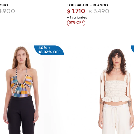
EGRO
TOP SASTRE - BLANCO
4.900
1.710
3.490
$
$
+ 1 variantes
51