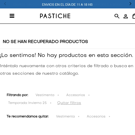

VESTIMENTA
VESTIMENTA
T-SHIRTS
VESTIMENTA
15% OFF
NO SE HAN RECUPERADO PRODUCTOS
¡Lo sentimos! No hay productos en esta sección.
ACCESORIOS
ACCESORIOS
CAMISAS
20% OFF
JEANS
JEANS
JEANS
Inténtalo nuevamente con otros criterios de filtrado o busca en
ZAPATOS
ZAPATOS
JEANS
25% OFF
CAMISETAS Y TOPS
CAMISETAS Y TOPS
CAMISETAS Y TOPS
otras secciones de nuestro catálogo.
BUZOS
30% OFF
PANTALONES
PANTALONES
CAMPERAS Y CHALECOS
Filtrando por:
Vestimenta
Accesorios
CAMPERAS
40% OFF
CAMPERAS Y CHALECOS
CAMPERAS Y CHALECOS
BUZOS Y SACOS
Quitar filtros
Temporada:
Invierno 25
50% OFF
BUZOS Y SACOS
BUZOS Y SACOS
CAMISAS Y BLUSAS
Te recomendamos quitar:
Vestimenta
Accesorios
60% OFF
SWIM Y ACTIVE
SWIM Y ACTIVE
SHORTS Y FALDAS