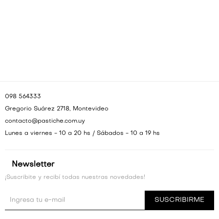
VESTIDOS Y MONOS
VESTIDOS Y MONOS
CAMISAS Y BLUSAS
CAMISAS Y BLUSAS
SHORTS Y FALDAS
SHORTS Y FALDAS
098 564333
Gregorio Suárez 2718, Montevideo
contacto@pastiche.com.uy
Lunes a viernes - 10 a 20 hs / Sábados - 10 a 19 hs
Newsletter
¡Suscribite y recibí todas nuestras novedades!
SUSCRIBIRME