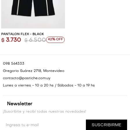
PANTALÓN FLEX - BLACK
3.730
6.500
42
$
$
098 564333
Gregorio Suárez 2718, Montevideo
contacto@pastiche.com.uy
Lunes a viernes - 10 a 20 hs / Sábados - 10 a 19 hs
Newsletter
¡Suscribite y recibí todas nuestras novedades!
SUSCRIBIRME