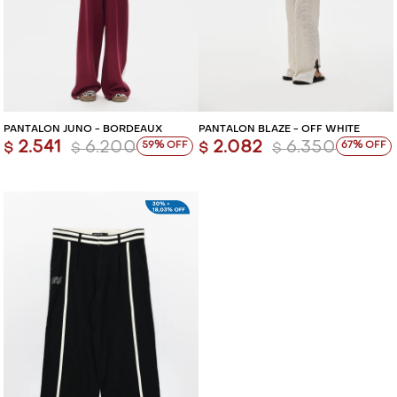
PANTALÓN JUNO - BORDEAUX
PANTALÓN BLAZE - OFF WHITE
2.541
6.200
2.082
6.350
59
67
$
$
$
$