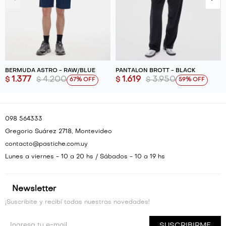
BERMUDA ASTRO - RAW/BLUE
PANTALÓN BROTT - BLACK
1.377
4.200
1.619
3.950
$
$
$
$
67
59
098 564333
Gregorio Suárez 2718, Montevideo
contacto@pastiche.com.uy
Lunes a viernes - 10 a 20 hs / Sábados - 10 a 19 hs
Newsletter
¡Suscribite y recibí todas nuestras novedades!
SUSCRIBIRME