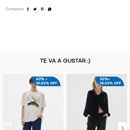




TE VA A GUSTAR ;)