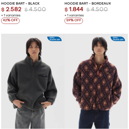
HOODIE BART - BLACK
HOODIE BART - BORDEAUX
2.582
4.500
1.844
4.500
$
$
$
$
+ 1 variantes
+ 1 variantes
42
59