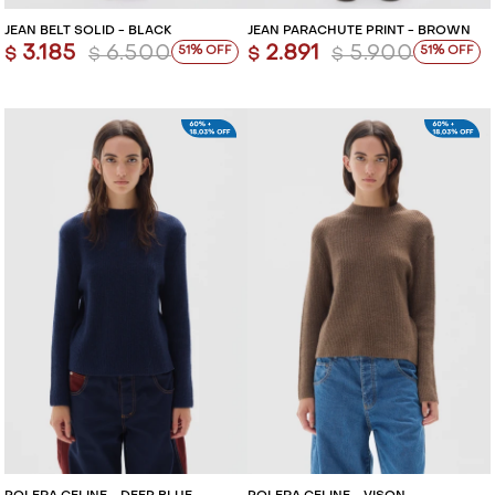
JEAN BELT SOLID - BLACK
JEAN PARACHUTE PRINT - BROWN
3.185
6.500
2.891
5.900
51
51
$
$
$
$