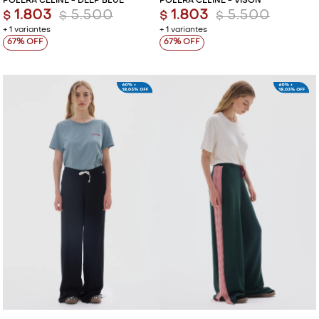
POLERA CELINE - DEEP BLUE
POLERA CELINE - VISON
1.803
5.500
1.803
5.500
$
$
$
$
+ 1 variantes
+ 1 variantes
67
67