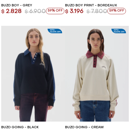
BUZO BOY - GREY
BUZO BOY PRINT - BORDEAUX
2.828
6.900
3.196
7.800
59
59
$
$
$
$
BUZO GOING - BLACK
BUZO GOING - CREAM