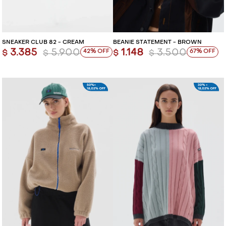
SNEAKER CLUB 82 - CREAM
BEANIE STATEMENT - BROWN
3.385
5.900
1.148
3.500
42
67
$
$
$
$