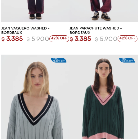
JEAN VAQUERO WASHED -
JEAN PARACHUTE WASHED -
BORDEAUX
BORDEAUX
3.385
5.900
3.385
5.900
42
42
$
$
$
$