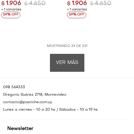
1.906
4.650
1.906
4.650
$
$
$
$
+ 1 variantes
+ 1 variantes
59
59
MOSTRANDO
24
DE
221
VER MÁS
098 564333
Gregorio Suárez 2718, Montevideo
contacto@pastiche.com.uy
Lunes a viernes - 10 a 20 hs / Sábados - 10 a 19 hs
Newsletter