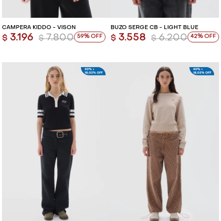
CAMPERA KIDDO - VISON
BUZO SERGE CB - LIGHT BLUE
3.196
7.800
3.558
6.200
59
42
$
$
$
$