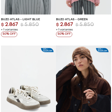
BUZO ATLAS - LIGHT BLUE
BUZO ATLAS - GREEN
2.867
5.850
2.867
5.850
$
$
$
$
+ 1 variantes
+ 1 variantes
50
50