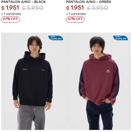
PANTALÓN JUNO - BLACK
PANTALÓN JUNO - GREEN
1.951
5.950
1.951
5.950
$
$
$
$
+ 1 variantes
+ 1 variantes
67
67