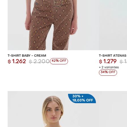
AGREGAR AL CARRITO
AG
T-SHIRT BABY - CREAM
T-SHIRT ATENAS
1.262
2.200
1.279
42
$
$
$
$
+ 2 variantes
34