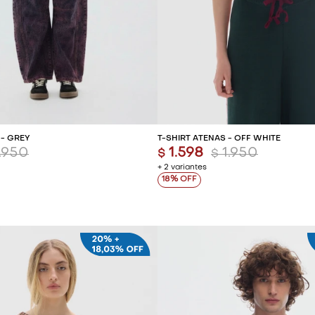
REGAR AL CARRITO
AGREGAR AL CARR
 - GREY
T-SHIRT ATENAS - OFF WHITE
1.950
1.598
1.950
$
$
+ 2 variantes
18