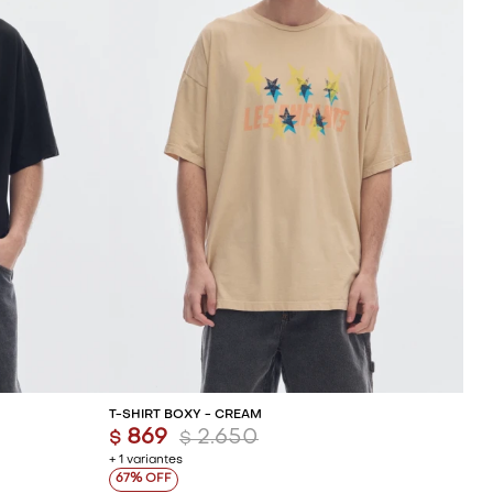
ITO
AGREGAR AL CARRITO
T-SHIRT BOXY - CREAM
869
2.650
$
$
+ 1 variantes
67