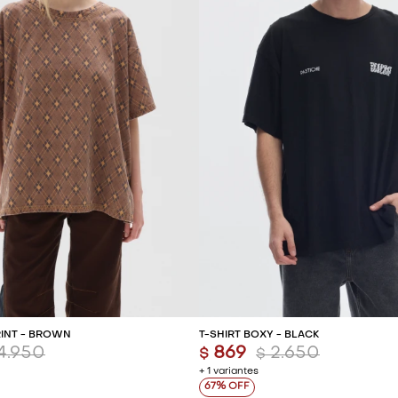
REGAR AL CARRITO
AGREGAR AL CARR
RINT - BROWN
T-SHIRT BOXY - BLACK
4.950
869
2.650
$
$
+ 1 variantes
67