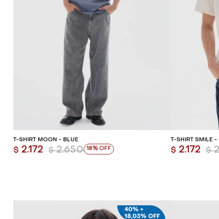
AGREGAR AL CARRITO
AG
T-SHIRT MOON - BLUE
T-SHIRT SMILE -
2.172
2.650
2.172
18
$
$
$
$