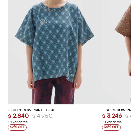
AGREGAR AL CARRITO
AG
T-SHIRT ROW PRINT - BLUE
T-SHIRT ROW P
2.840
4.950
3.246
$
$
$
$
+ 1 variantes
+ 1 variantes
42
34