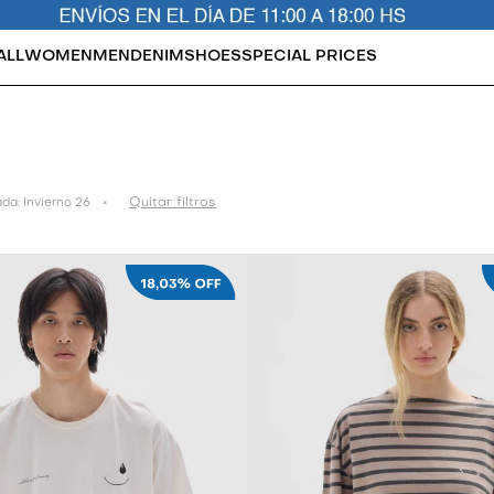
ALL
WOMEN
MEN
DENIM
SHOES
SPECIAL PRICES
Quitar filtros
da:
Invierno 26