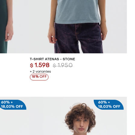
ITO
AGREGAR AL CARRITO
T-SHIRT ATENAS - STONE
1.598
1.950
$
$
+ 2 variantes
18