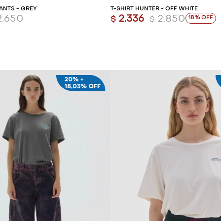
FANTS - GREY
T-SHIRT HUNTER - OFF WHITE
2.650
2.336
2.850
18
$
$