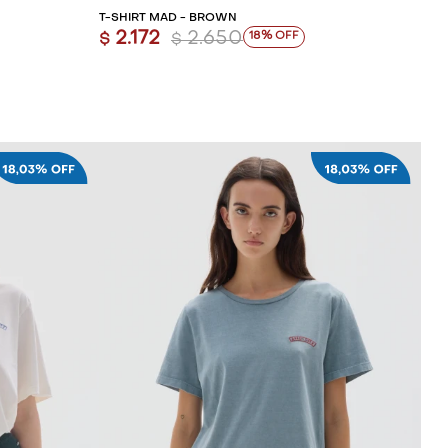
T-SHIRT MAD - BROWN
2.172
2.650
18
$
$