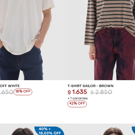
REGAR AL CARRITO
AGREGAR AL CARR
 OFF WHITE
T-SHIRT SAILOR - BROWN
2.650
1.635
2.850
18
$
$
+ 1 variantes
42