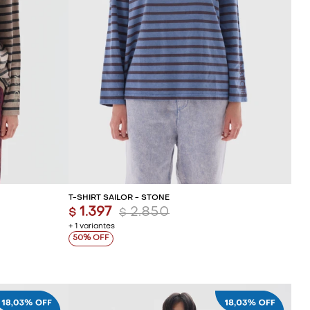
ITO
AGREGAR AL CARRITO
T-SHIRT SAILOR - STONE
1.397
2.850
$
$
+ 1 variantes
50