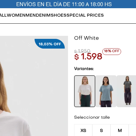
ALL
WOMEN
MEN
DENIM
SHOES
SPECIAL PRICES
Off White
1.950
18
$
1.598
$
Variantes:
Seleccionar talle
XS
S
M