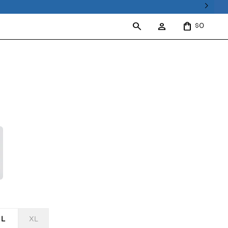
0
$
L
XL