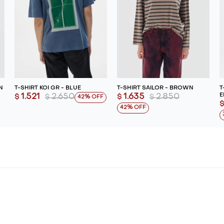
N
T-SHIRT KOI GR - BLUE
T-SHIRT SAILOR - BROWN
T
E
1.521
2.650
1.635
2.850
$
$
$
$
42
42