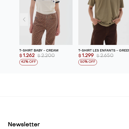
T-SHIRT BABY - CREAM
T-SHIRT LES ENFANTS - GREE
1.262
2.200
1.299
2.650
$
$
$
$
42
50
Newsletter