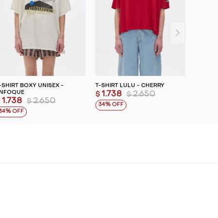
-SHIRT BOXY UNISEX -
T-SHIRT LULU - CHERRY
NFOQUE
1.738
2.650
$
$
1.738
2.650
$
$
34
34