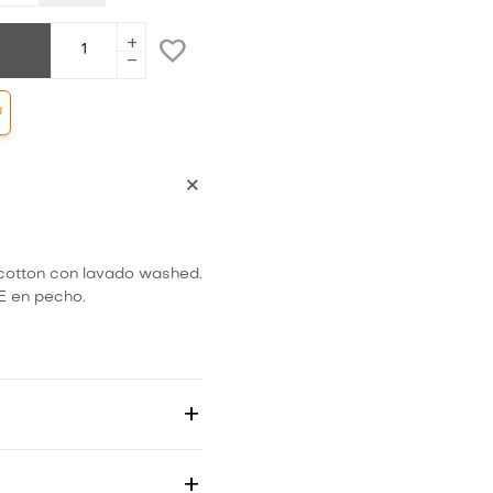
add
remove
Ú
cotton con lavado washed.
E en pecho.