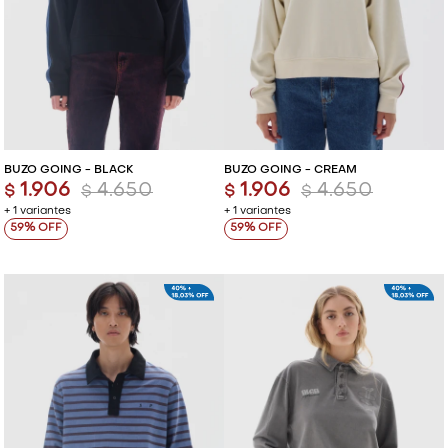
BUZO GOING - BLACK
BUZO GOING - CREAM
1.906
4.650
1.906
4.650
$
$
$
$
+ 1 variantes
+ 1 variantes
59
59