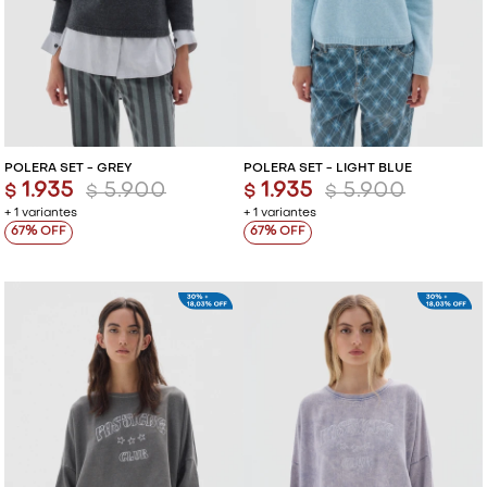
POLERA SET - GREY
POLERA SET - LIGHT BLUE
1.935
5.900
1.935
5.900
$
$
$
$
+ 1 variantes
+ 1 variantes
67
67