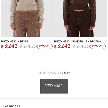
BUZO HEIDI - BEIGE
BUZO HEIDI CUADRILLÉ - BROWN
2.643
6.450
2.643
6.450
59
59
$
$
$
$
MOSTRANDO
24
DE
36
VER MÁS
098 564333