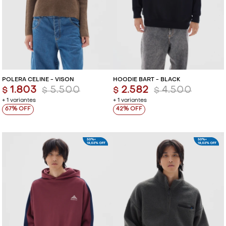
POLERA CELINE - VISON
HOODIE BART - BLACK
1.803
5.500
2.582
4.500
$
$
$
$
+ 1 variantes
+ 1 variantes
67
42