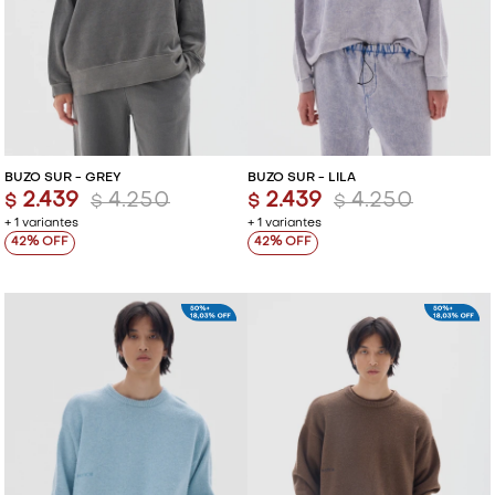
BUZO SUR - GREY
BUZO SUR - LILA
2.439
4.250
2.439
4.250
$
$
$
$
+ 1 variantes
+ 1 variantes
42
42