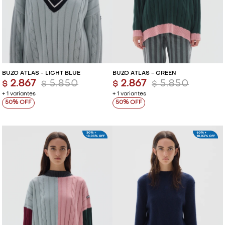
BUZO ATLAS - LIGHT BLUE
BUZO ATLAS - GREEN
2.867
5.850
2.867
5.850
$
$
$
$
+ 1 variantes
+ 1 variantes
50
50