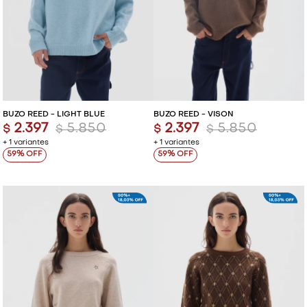
BUZO REED - LIGHT BLUE
BUZO REED - VISON
2.397
5.850
2.397
5.850
$
$
$
$
+ 1 variantes
+ 1 variantes
59
59