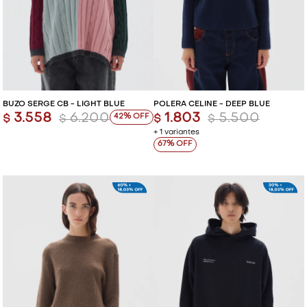
BUZO SERGE CB - LIGHT BLUE
POLERA CELINE - DEEP BLUE
3.558
6.200
1.803
5.500
42
$
$
$
$
+ 1 variantes
67