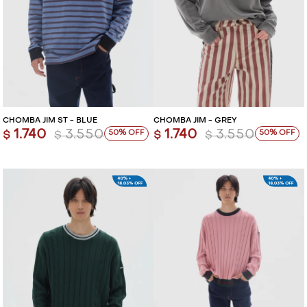
CHOMBA JIM ST - BLUE
CHOMBA JIM - GREY
1.740
3.550
1.740
3.550
50
50
$
$
$
$