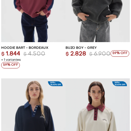
HOODIE BART - BORDEAUX
BUZO BOY - GREY
1.844
4.500
2.828
6.900
59
$
$
$
$
+ 1 variantes
59