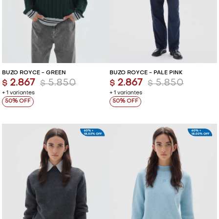
BUZO ROYCE - GREEN
BUZO ROYCE - PALE PINK
2.867
5.850
2.867
5.850
$
$
$
$
+ 1 variantes
+ 1 variantes
50
50