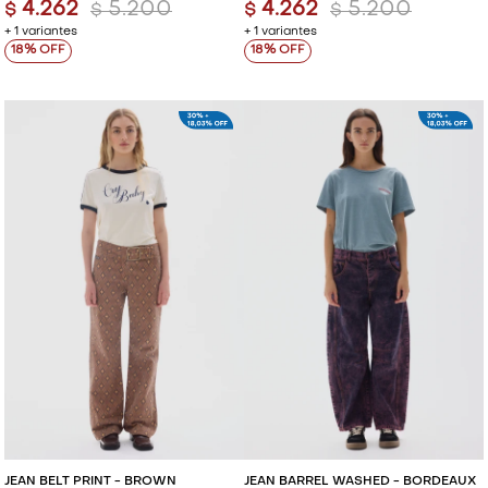
4.262
5.200
4.262
5.200
$
$
$
$
+ 1 variantes
+ 1 variantes
18
18
JEAN BELT PRINT - BROWN
JEAN BARREL WASHED - BORDEAUX