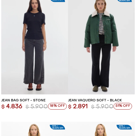
JEAN BAG SOFT - STONE
JEAN VAQUERO SOFT - BLACK
4.836
5.900
2.891
5.900
18
51
$
$
$
$