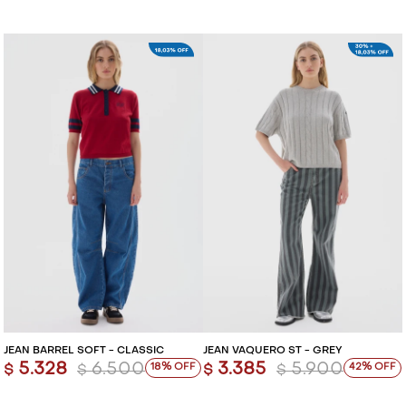
JEAN BARREL SOFT - CLASSIC
JEAN VAQUERO ST - GREY
5.328
6.500
3.385
5.900
18
42
$
$
$
$