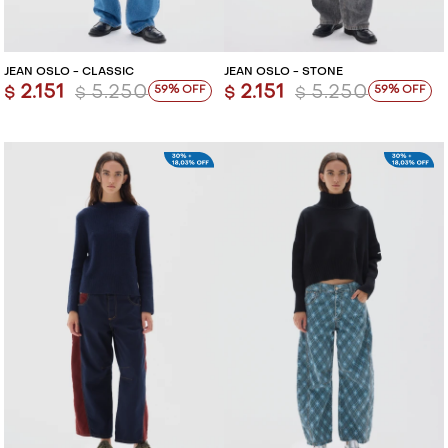
JEAN OSLO - CLASSIC
JEAN OSLO - STONE
2.151
5.250
2.151
5.250
59
59
$
$
$
$