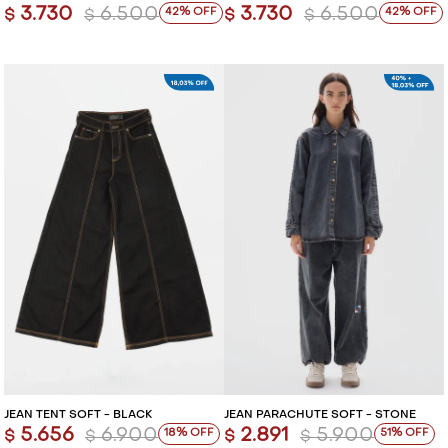
3.730
6.500
3.730
6.500
42
42
$
$
$
$
JEAN TENT SOFT - BLACK
JEAN PARACHUTE SOFT - STONE
5.656
6.900
2.891
5.900
18
51
$
$
$
$