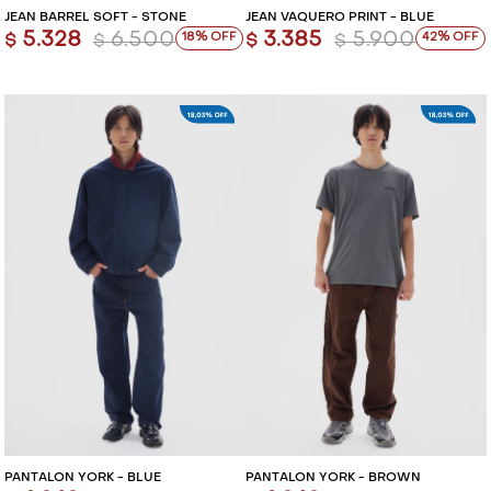
JEAN BARREL SOFT - STONE
JEAN VAQUERO PRINT - BLUE
5.328
6.500
3.385
5.900
18
42
$
$
$
$
PANTALÓN YORK - BLUE
PANTALÓN YORK - BROWN