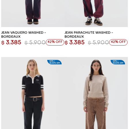
VESTIDOS Y MONOS
VESTIDOS Y MONOS
CAMISAS Y BLUSAS
CAMISAS Y BLUSAS
JEAN VAQUERO WASHED -
JEAN PARACHUTE WASHED -
BORDEAUX
BORDEAUX
SHORTS Y FALDAS
SHORTS Y FALDAS
3.385
5.900
3.385
5.900
42
42
$
$
$
$