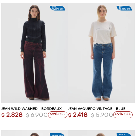
JEAN WILD WASHED - BORDEAUX
JEAN VAQUERO VINTAGE - BLUE
2.828
6.900
2.418
5.900
59
59
$
$
$
$