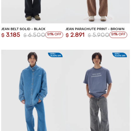
JEAN BELT SOLID - BLACK
JEAN PARACHUTE PRINT - BROWN
3.185
6.500
2.891
5.900
51
51
$
$
$
$