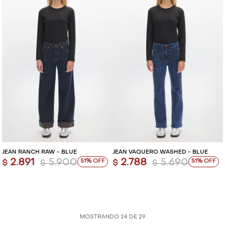
JEAN RANCH RAW - BLUE
JEAN VAQUERO WASHED - BLUE
2.891
5.900
2.788
5.690
51
51
$
$
$
$
MOSTRANDO
24
DE
29