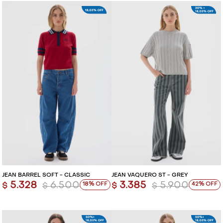
JEAN BARREL SOFT - CLASSIC
JEAN VAQUERO ST - GREY
5.328
6.500
3.385
5.900
18
42
$
$
$
$