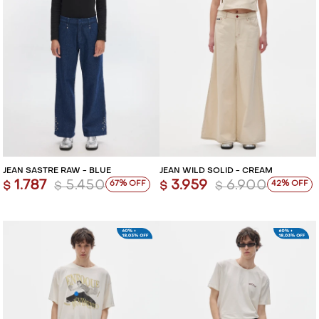
JEAN SASTRE RAW - BLUE
JEAN WILD SOLID - CREAM
1.787
5.450
3.959
6.900
67
42
$
$
$
$