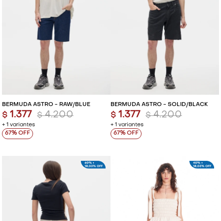
BERMUDA ASTRO - RAW/BLUE
BERMUDA ASTRO - SOLID/BLACK
1.377
4.200
1.377
4.200
$
$
$
$
+ 1 variantes
+ 1 variantes
67
67