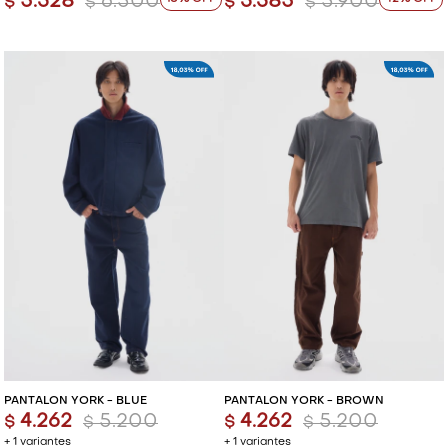
5.328
6.500
3.385
5.900
$
$
$
$
PANTALÓN YORK - BLUE
PANTALÓN YORK - BROWN
4.262
5.200
4.262
5.200
$
$
$
$
+ 1 variantes
+ 1 variantes