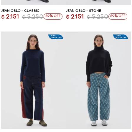
JEAN OSLO - CLASSIC
JEAN OSLO - STONE
2.151
5.250
2.151
5.250
59
59
$
$
$
$