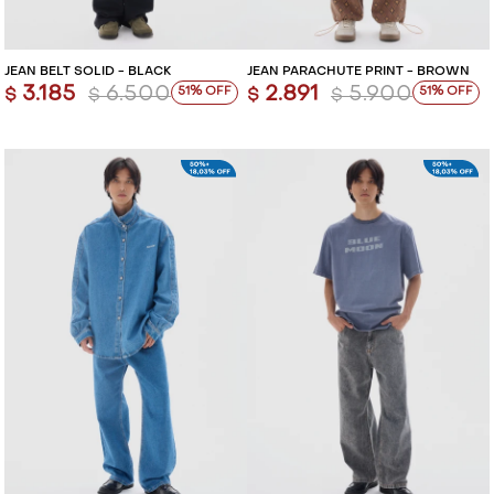
JEAN BELT SOLID - BLACK
JEAN PARACHUTE PRINT - BROWN
3.185
6.500
2.891
5.900
51
51
$
$
$
$