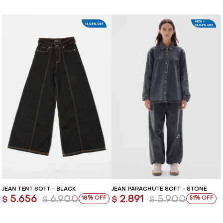
JEAN TENT SOFT - BLACK
JEAN PARACHUTE SOFT - STONE
5.656
6.900
2.891
5.900
18
51
$
$
$
$