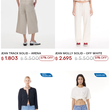
JEAN TRACK SOLID - ARENA
JEAN MOLLY SOLID - OFF WHITE
1.803
5.500
2.695
5.500
67
51
$
$
$
$