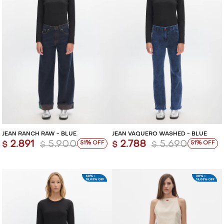
JEAN RANCH RAW - BLUE
JEAN VAQUERO WASHED - BLUE
2.891
5.900
2.788
5.690
51
51
$
$
$
$