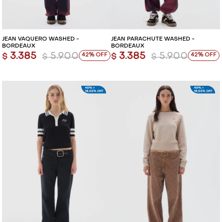
VESTIDOS Y MONOS
VESTIDOS Y MONOS
JEAN VAQUERO WASHED -
JEAN PARACHUTE WASHED -
CAMISAS Y BLUSAS
CAMISAS Y BLUSAS
BORDEAUX
BORDEAUX
3.385
5.900
3.385
5.900
42
42
$
$
$
$
SHORTS Y FALDAS
SHORTS Y FALDAS