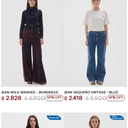
JEAN WILD WASHED - BORDEAUX
JEAN VAQUERO VINTAGE - BLUE
2.828
6.900
2.418
5.900
59
59
$
$
$
$