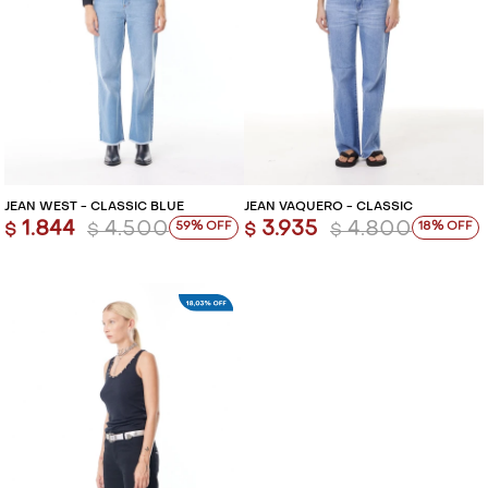
JEAN WEST - CLASSIC BLUE
JEAN VAQUERO - CLASSIC
1.844
4.500
3.935
4.800
59
18
$
$
$
$