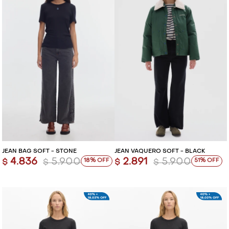
JEAN BAG SOFT - STONE
JEAN VAQUERO SOFT - BLACK
4.836
5.900
2.891
5.900
18
51
$
$
$
$