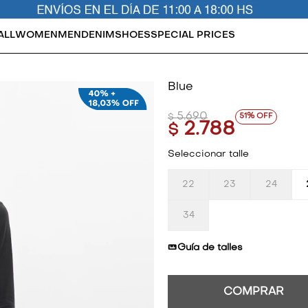
ALL
WOMEN
MEN
DENIM
SHOES
SPECIAL PRICES
Blue
5.690
51
$
2.788
$
Seleccionar talle
22
23
24
34
Guía de talles
COMPRAR