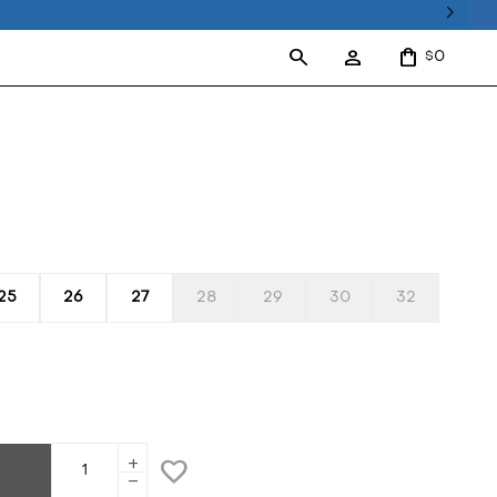
0
$
25
26
27
28
29
30
32
add
remove