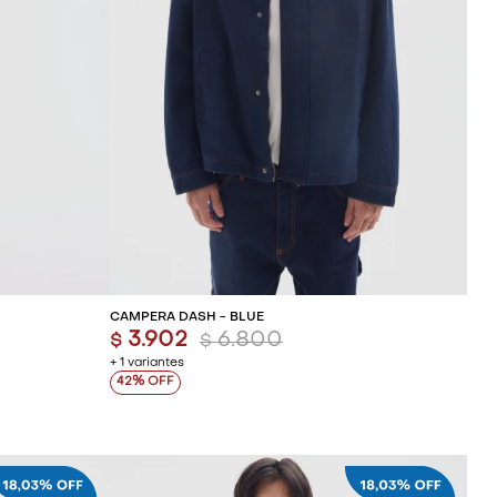
ITO
AGREGAR AL CARRITO
CAMPERA DASH - BLUE
3.902
6.800
$
$
+ 1 variantes
42