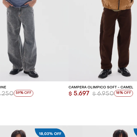
REGAR AL CARRITO
AGREGAR AL CARR
ONE
CAMPERA OLÍMPICO SOFT - CAMEL
.250
5.697
6.950
59
18
$
$