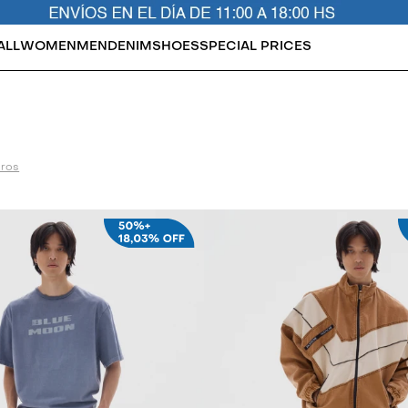
ALL
WOMEN
MEN
DENIM
SHOES
SPECIAL PRICES
tros