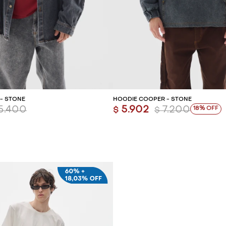
REGAR AL CARRITO
AGREGAR AL CARR
- STONE
HOODIE COOPER - STONE
5.400
5.902
7.200
18
$
$