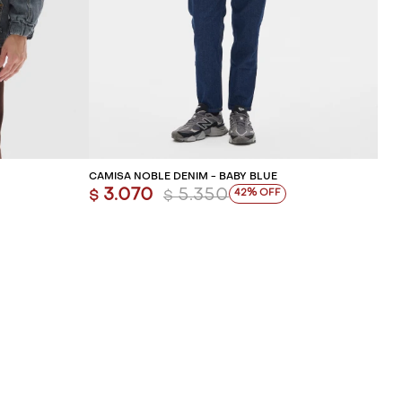
ITO
AGREGAR AL CARRITO
CAMISA NOBLE DENIM - BABY BLUE
3.070
5.350
42
$
$