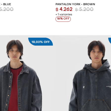
 - BLUE
PANTALÓN YORK - BROWN
5.200
4.262
5.200
$
$
+ 1 variantes
18