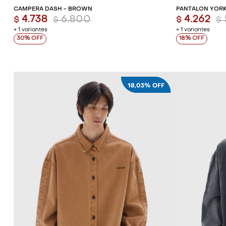
CAMPERA DASH - BROWN
PANTALÓN YORK
4.738
6.800
4.262
$
$
$
$
+ 1 variantes
+ 1 variantes
30
18