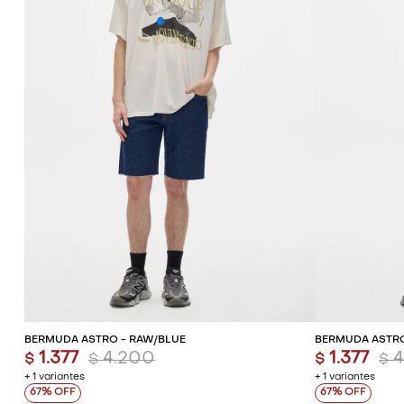
AGREGAR AL CARRITO
AG
BERMUDA ASTRO - RAW/BLUE
BERMUDA ASTRO
1.377
4.200
1.377
$
$
$
$
+ 1 variantes
+ 1 variantes
67
67