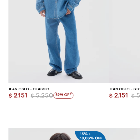
AGREGAR AL CARRITO
AG
JEAN OSLO - CLASSIC
JEAN OSLO - ST
2.151
5.250
2.151
5
59
$
$
$
$