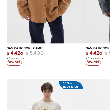
AGREGAR AL CARRITO
AG
CAMISA HONOR - CAMEL
CAMISA HONOR 
4.426
5.400
4.426
$
$
$
$
+ 2 variantes
+ 2 variantes
18
18