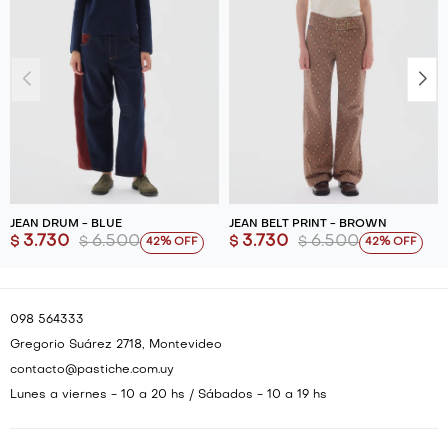
JEAN DRUM - BLUE
JEAN BELT PRINT - BROWN
3.730
6.500
3.730
6.500
$
$
$
$
42
42
098 564333
Gregorio Suárez 2718, Montevideo
contacto@pastiche.com.uy
Lunes a viernes - 10 a 20 hs / Sábados - 10 a 19 hs