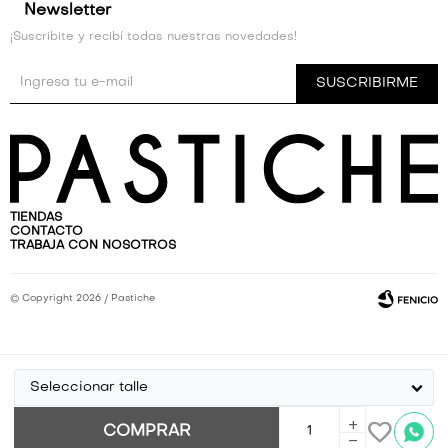
Newsletter
¡Suscribite y recibí todas nuestras novedades!
SUSCRIBIRME
TIENDAS
CONTACTO
TRABAJA CON NOSOTROS
© Copyright 2026 / Pastiche
Seleccionar talle
Por
consultas
add
COMPRAR
no dudes
Fenicio
remove
en