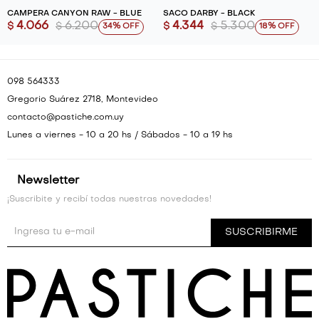
CAMPERA CANYON RAW - BLUE
SACO DARBY - BLACK
4.066
6.200
4.344
5.300
$
$
$
$
34
18
098 564333
Gregorio Suárez 2718, Montevideo
contacto@pastiche.com.uy
Lunes a viernes - 10 a 20 hs / Sábados - 10 a 19 hs
Newsletter
¡Suscribite y recibí todas nuestras novedades!
SUSCRIBIRME