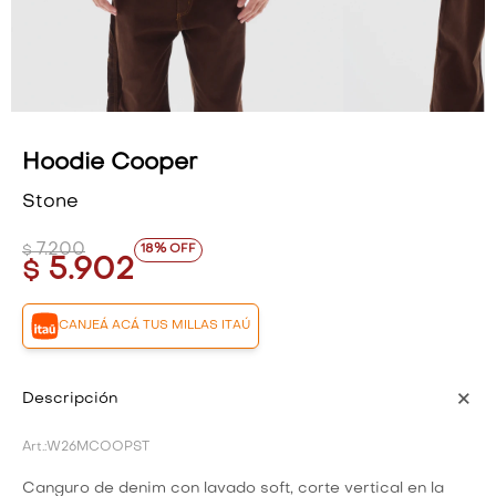
VESTIDOS Y MONOS
VESTIDOS Y MONOS
CAMISAS Y BLUSAS
CAMISAS Y BLUSAS
SHORTS Y FALDAS
SHORTS Y FALDAS
Hoodie Cooper
Stone
7.200
18
$
5.902
$
CANJEÁ ACÁ TUS MILLAS ITAÚ
Descripción
W26MCOOPST
Canguro de denim con lavado soft, corte vertical en la