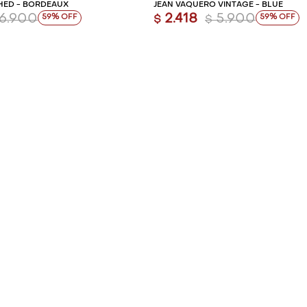
HED - BORDEAUX
JEAN VAQUERO VINTAGE - BLUE
6.900
2.418
5.900
59
59
$
$