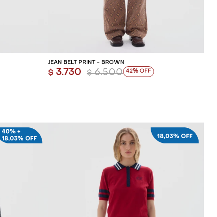
ITO
AGREGAR AL CARRITO
JEAN BELT PRINT - BROWN
3.730
6.500
42
$
$