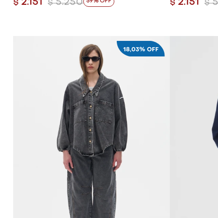
2.151
5.250
2.151
5
59
$
$
$
$