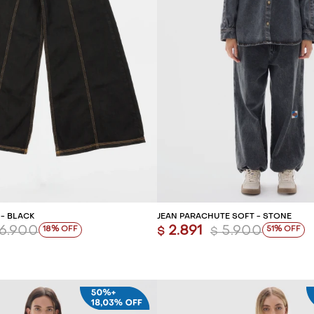
REGAR AL CARRITO
AGREGAR AL CARR
 - BLACK
JEAN PARACHUTE SOFT - STONE
6.900
2.891
5.900
18
51
$
$