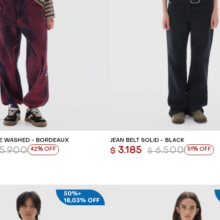
REGAR AL CARRITO
AGREGAR AL CARR
E WASHED - BORDEAUX
JEAN BELT SOLID - BLACK
5.900
3.185
6.500
42
51
$
$