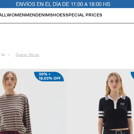
ALL
WOMEN
MEN
DENIM
SHOES
SPECIAL PRICES
Quitar filtros
 26