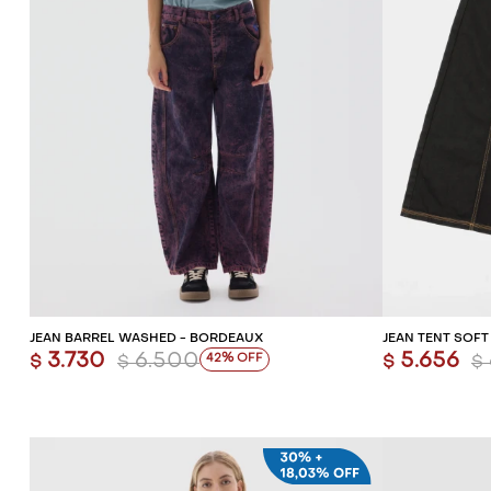
AGREGAR AL CARRITO
AG
JEAN BARREL WASHED - BORDEAUX
JEAN TENT SOFT
3.730
6.500
5.656
42
$
$
$
$