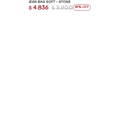
JEAN BAG SOFT - STONE
4.836
5.900
18
$
$