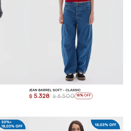
ITO
AGREGAR AL CARRITO
JEAN BARREL SOFT - CLASSIC
5.328
6.500
18
$
$