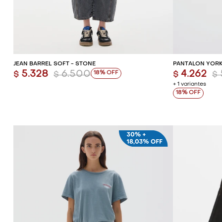
AGREGAR AL CARRITO
AG
JEAN BARREL SOFT - STONE
PANTALÓN YORK
5.328
6.500
4.262
18
$
$
$
$
+ 1 variantes
18