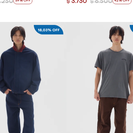
.250
3.730
6.500
59
42
$
$