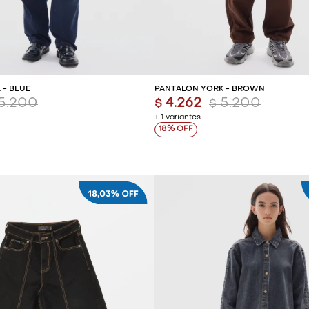
REGAR AL CARRITO
AGREGAR AL CARR
 - BLUE
PANTALÓN YORK - BROWN
5.200
4.262
5.200
$
$
+ 1 variantes
18