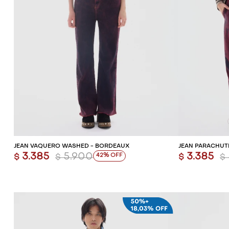
AGREGAR AL CARRITO
AG
JEAN VAQUERO WASHED - BORDEAUX
JEAN PARACHUT
3.385
5.900
3.385
42
$
$
$
$