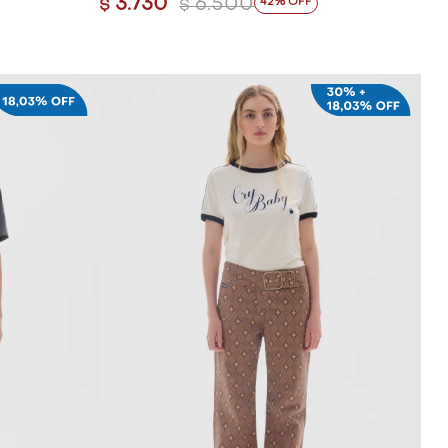
3.730
6.500
42
$
$