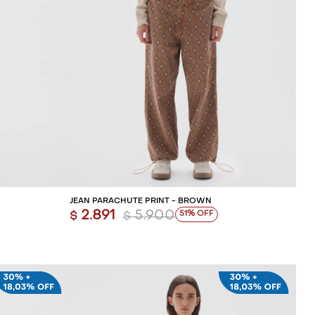
ITO
AGREGAR AL CARRITO
JEAN PARACHUTE PRINT - BROWN
2.891
5.900
51
$
$