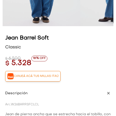
VESTIDOS Y MONOS
VESTIDOS Y MONOS
CAMISAS Y BLUSAS
CAMISAS Y BLUSAS
SHORTS Y FALDAS
SHORTS Y FALDAS
Jean Barrel Soft
Classic
6.500
18
$
5.328
$
CANJEÁ ACÁ TUS MILLAS ITAÚ
Descripción
W26BARRSFCLCL
Jean de pierna ancha que se estrecha hacia el tobillo, con