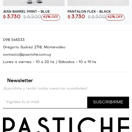
JEAN BARREL PRINT - BLUE
PANTALÓN FLEX - BLACK
3.730
6.500
3.730
6.500
$
$
$
$
42
42
098 564333
Gregorio Suárez 2718, Montevideo
contacto@pastiche.com.uy
Lunes a viernes - 10 a 20 hs / Sábados - 10 a 19 hs
Newsletter
¡Suscribite y recibí todas nuestras novedades!
SUSCRIBIRME