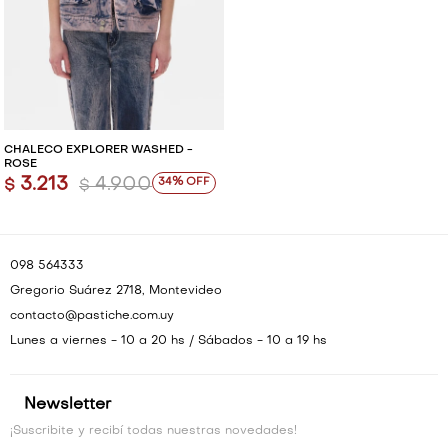
CHALECO EXPLORER WASHED -
ROSE
3.213
4.900
34
$
$
098 564333
Gregorio Suárez 2718, Montevideo
contacto@pastiche.com.uy
Lunes a viernes - 10 a 20 hs / Sábados - 10 a 19 hs
Newsletter
¡Suscribite y recibí todas nuestras novedades!