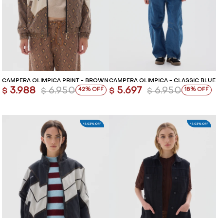
CAMPERA OLÍMPICA PRINT - BROWN
CAMPERA OLÍMPICA - CLASSIC BLUE
3.988
6.950
5.697
6.950
42
18
$
$
$
$