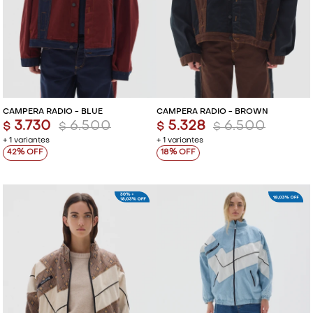
CAMPERA RADIO - BLUE
CAMPERA RADIO - BROWN
3.730
6.500
5.328
6.500
$
$
$
$
+ 1 variantes
+ 1 variantes
42
18