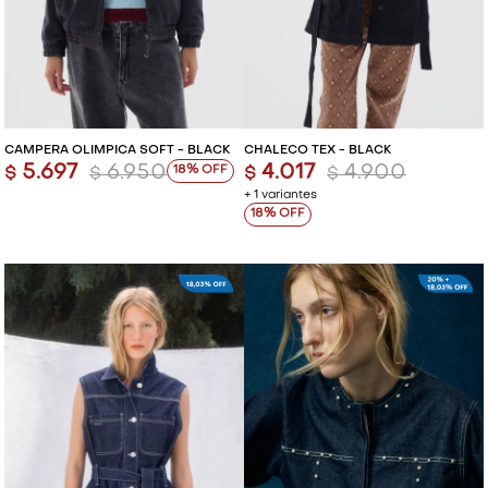
CAMPERA OLÍMPICA SOFT - BLACK
CHALECO TEX - BLACK
5.697
6.950
4.017
4.900
18
$
$
$
$
+ 1 variantes
18