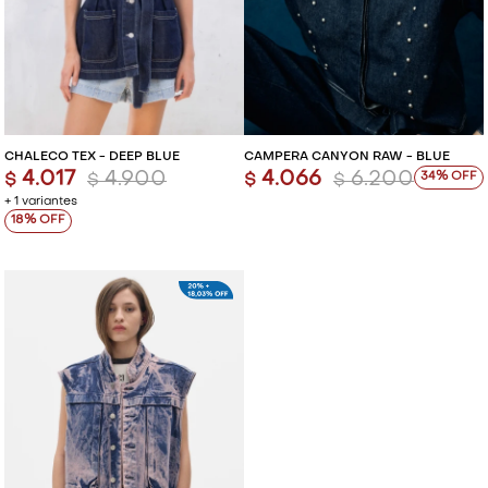
CHALECO TEX - DEEP BLUE
CAMPERA CANYON RAW - BLUE
4.017
4.900
4.066
6.200
34
$
$
$
$
+ 1 variantes
18