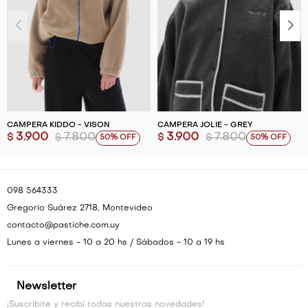
CAMPERA KIDDO - VISON
CAMPERA JOLIE - GREY
3.900
7.800
3.900
7.800
$
$
$
$
50
50
098 564333
Gregorio Suárez 2718, Montevideo
contacto@pastiche.com.uy
Lunes a viernes - 10 a 20 hs / Sábados - 10 a 19 hs
Newsletter
¡Suscribite y recibí todas nuestras novedades!