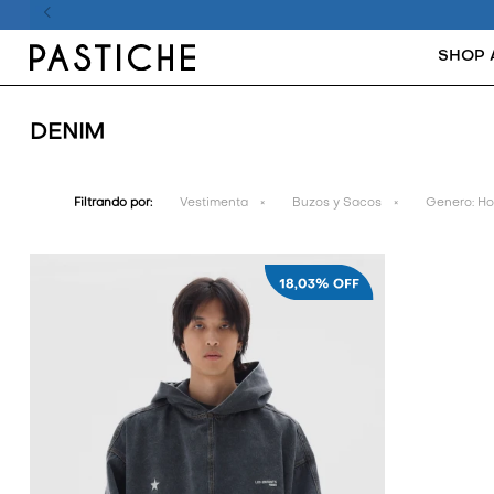
SHOP 
DENIM
Filtrando por:
Vestimenta
Buzos y Sacos
Genero:
Ho