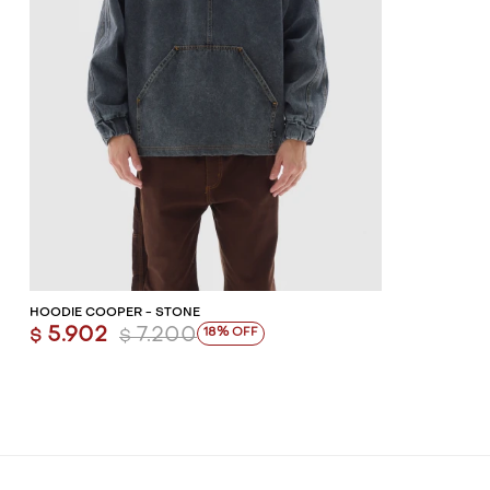
AGREGAR AL CARRITO
HOODIE COOPER - STONE
5.902
7.200
18
$
$