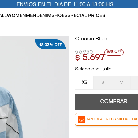
ALL
WOMEN
MEN
DENIM
SHOES
SPECIAL PRICES
Classic Blue
6.950
18
$
5.697
$
Seleccionar talle
XS
S
M
COMPRAR
CANJEÁ ACÁ TUS MILLAS ITA