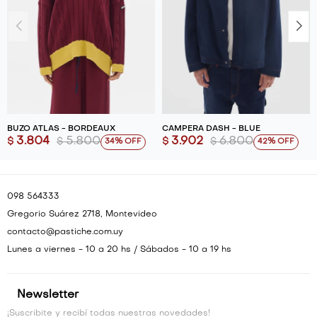
BUZO ATLAS - BORDEAUX
CAMPERA DASH - BLUE
3.804
5.800
3.902
6.800
$
$
$
$
34
42
098 564333
Gregorio Suárez 2718, Montevideo
contacto@pastiche.com.uy
Lunes a viernes - 10 a 20 hs / Sábados - 10 a 19 hs
Newsletter
¡Suscribite y recibí todas nuestras novedades!