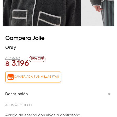
VESTIDOS Y MONOS
VESTIDOS Y MONOS
CAMISAS Y BLUSAS
CAMISAS Y BLUSAS
SHORTS Y FALDAS
SHORTS Y FALDAS
Campera Jolie
Grey
7.800
59
$
3.196
$
CANJEÁ ACÁ TUS MILLAS ITAÚ
Descripción
W26JOLIEGR
Abrigo de sherpa con vivos a contratono.