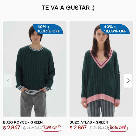
TE VA A GUSTAR ;)
BUZO ROYCE - GREEN
BUZO ATLAS - GREEN
2.867
5.850
2.867
5.850
$
$
$
$
50
50