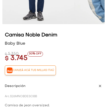
VESTIDOS Y MONOS
VESTIDOS Y MONOS
CAMISAS Y BLUSAS
CAMISAS Y BLUSAS
SHORTS Y FALDAS
SHORTS Y FALDAS
Camisa Noble Denim
Baby Blue
5.350
30
$
3.745
$
CANJEÁ ACÁ TUS MILLAS ITAÚ
Descripción
S26MNOBDESOBB
Camisa de jean oversized.