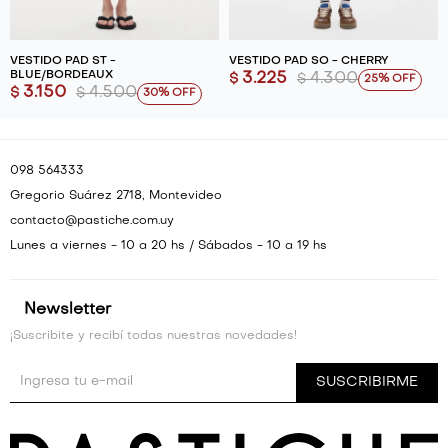
VESTIDO PAD ST -
VESTIDO PAD SO - CHERRY
BLUE/BORDEAUX
3.225
4.300
$
$
25
3.150
4.500
$
$
30
098 564333
Gregorio Suárez 2718, Montevideo
contacto@pastiche.com.uy
Lunes a viernes - 10 a 20 hs / Sábados - 10 a 19 hs
Newsletter
¡Suscribite y recibí todas nuestras novedades!
SUSCRIBIRME