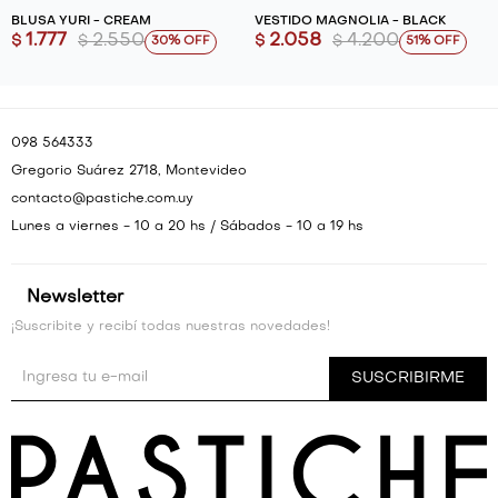
BLUSA YURI - CREAM
VESTIDO MAGNOLIA - BLACK
1.777
2.550
2.058
4.200
$
$
$
$
30
51
098 564333
Gregorio Suárez 2718, Montevideo
contacto@pastiche.com.uy
Lunes a viernes - 10 a 20 hs / Sábados - 10 a 19 hs
Newsletter
¡Suscribite y recibí todas nuestras novedades!
SUSCRIBIRME