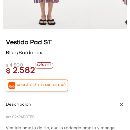
VESTIDOS Y MONOS
VESTIDOS Y MONOS
CAMISAS Y BLUSAS
CAMISAS Y BLUSAS
SHORTS Y FALDAS
SHORTS Y FALDAS
Vestido Pad ST
Blue/Bordeaux
4.500
42
$
2.582
$
CANJEÁ ACÁ TUS MILLAS ITAÚ
Descripción
S26PADSTBB
Vestido amplio de rib, cuello redondo amplio y manga